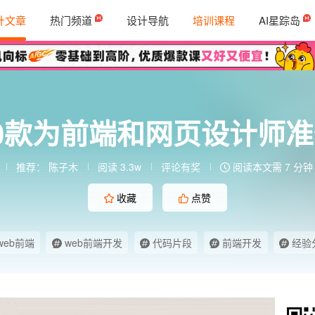
计文章
热门频道
设计导航
培训课程
AI星踪岛
0款为前端和网页设计师
推荐：
陈子木
阅读 3.3w
评论有奖
阅读本文需 7 分钟
收藏
点赞
web前端
web前端开发
代码片段
前端开发
经验