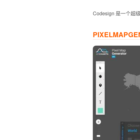
Codesign 是
PIXELMAPGE