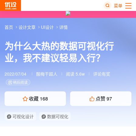
菜单
热
首页
设计文章
UI设计
详情
搜
榜
为什么大热的数据可视化行
业，我不建议轻易入行？
2022/07/04
酸梅干超人
阅读 5.6w
评论有奖
稍后阅读
收藏
168
点赞
97
可视化设计
数据可视化