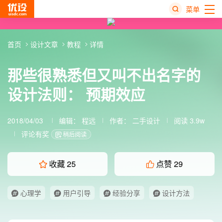
菜单
热
首页
设计文章
教程
详情
搜
榜
那些很熟悉但又叫不出名字的
设计法则： 预期效应
2018/04/03
编辑：
程远
作者：
二手设计
阅读 3.9w
评论有奖
稍后阅读
收藏
25
点赞
29
心理学
用户引导
经验分享
设计方法
设计法则