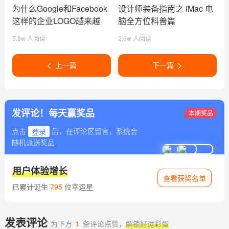
为什么Google和Facebook
设计师装备指南之 iMac 电
这样的企业LOGO越来越
脑全方位科普篇
像？
5.8w 人阅读
2.6w 人阅读
上一篇
下一篇
发评论！每天赢奖品
本期奖品
点击
登录
后，在评论区留言，系统会
随机派送奖品
用户体验增长
查看获奖名单
已累计诞生
795
位幸运星
发表评论
为下方
1
条评论点赞，
解锁好运彩蛋