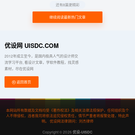
还有8篇更精彩
继续阅读最新热门文章
优设网 UISDC.COM
2012年成立至今，是国内极具人气的设计师交
流学习平台
看设计文章，学软件教程，找灵感
素材，尽在优设网
返回首页
本网站所有数据及文档均受《著作权法》及相关法律法规保护，任何组织及个
人不得侵权，违者我司将依法追究侵权责任，情节严重者将报警处理，特此声
明。 优设网法律顾问：刘杰律师
Copyright © 2026
优设-UISDC