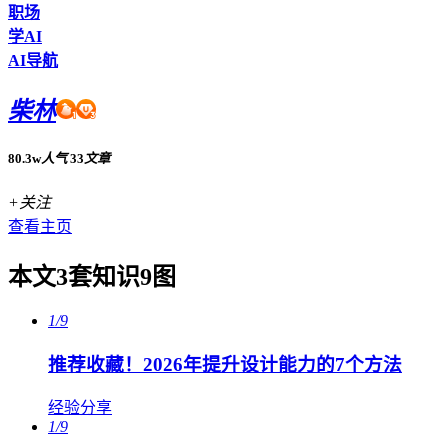
职场
学AI
AI导航
柴林
80.3w
人气
33
文章
+关注
查看主页
本文3套知识9图
1/9
推荐收藏！2026年提升设计能力的7个方法
经验分享
1/9