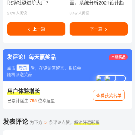
职场社恐进阶大厂？
面，系统分析2021设计趋
势
2.0w 人阅读
8.4w 人阅读
上一篇
下一篇
发评论！每天赢奖品
本期奖品
点击
登录
后，在评论区留言，系统会
随机派送奖品
用户体验增长
查看获奖名单
已累计诞生
795
位幸运星
发表评论
为下方
5
条评论点赞，
解锁好运彩蛋