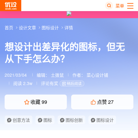
菜单
热
首页
设计文章
图标设计
详情
搜
榜
想设计出差异化的图标，但无
从下手怎么办？
2021/03/04
编辑：
土拨鼠
作者：
菜心设计铺
阅读 2.3w
评论有奖
稍后阅读
收藏
99
点赞
27
创意方法
图标
图标创新
图标设计