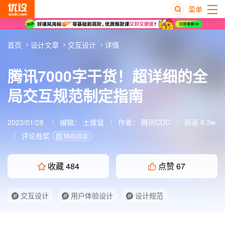
菜单
热
首页
设计文章
交互设计
详情
搜
榜
腾讯7000字干货！超详细的全
局交互规范制定指南
2023/01/28
编辑：
土拨鼠
作者： 腾讯CDC
阅读 8.3w
评论有奖
稍后阅读
收藏
484
点赞
67
交互设计
用户体验设计
设计规范