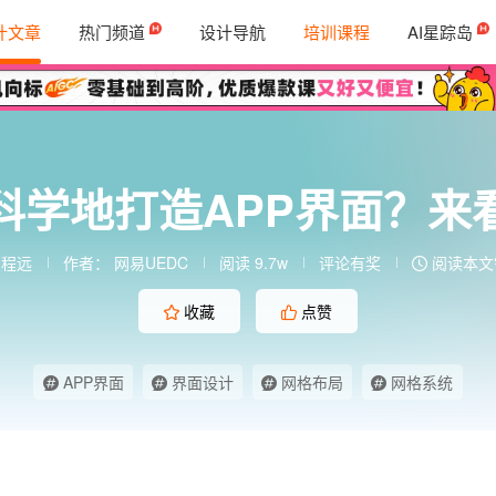
计文章
热门频道
设计导航
培训课程
AI星踪岛
科学地打造APP界面？来
：
程远
作者：
网易UEDC
阅读 9.7w
评论有奖
阅读本文需
收藏
点赞
APP界面
界面设计
网格布局
网格系统