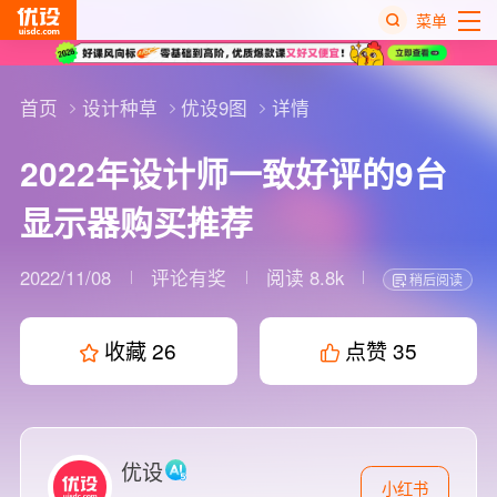
菜单
热
搜
首页
设计种草
优设9图
详情
榜
2022年设计师一致好评的9台
显示器购买推荐
2022/11/08
评论有奖
阅读 8.8k
稍后阅读
收藏
26
点赞
35
优设
小红书