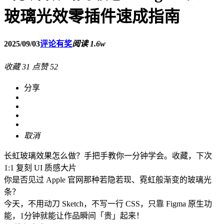
玻璃光效零插件速成指南
2025/09/03
评论有奖
阅读 1.6w
收藏
31
点赞
52
分享
取消
长虹玻璃效果怎么做？手把手教你一分钟学会。收藏，下次
1:1 复刻 UI 质感大片
你是否见过 Apple 官网那种若隐若现、霓虹般渐变的玻璃光
条？
今天，不用动刀 Sketch，不写一行 CSS，只靠 Figma 原生功
能，1分钟就能让作品瞬间「贵」起来！