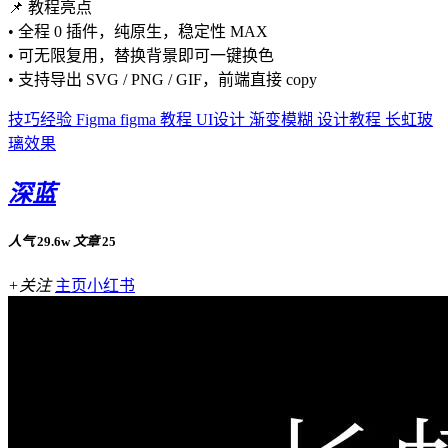
📌 教程亮点
• 全程 0 插件，纯原生，稳定性 MAX
• 可无限复用，替换背景即可一键换色
• 支持导出 SVG / PNG / GIF，前端直接 copy
技巧经验
Figma
figma 教程
UI设计
渐变模糊
设计教程
长虹玻
璃效果
深蓝
人气
29.6w
文章
25
+关注
主页
小红书