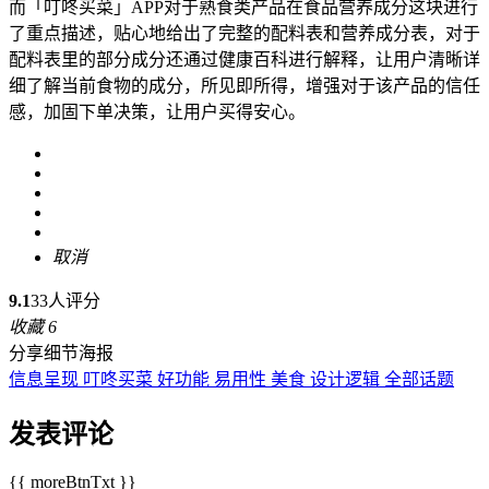
而「叮咚买菜」APP对于熟食类产品在食品营养成分这块进行
了重点描述，贴心地给出了完整的配料表和营养成分表，对于
配料表里的部分成分还通过健康百科进行解释，让用户清晰详
细了解当前食物的成分，所见即所得，增强对于该产品的信任
感，加固下单决策，让用户买得安心。
取消
9.1
33人评分
收藏
6
分享细节海报
信息呈现
叮咚买菜
好功能
易用性
美食
设计逻辑
全部话题
发表评论
{{ moreBtnTxt }}