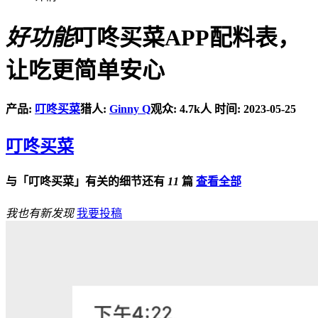
好功能
叮咚买菜APP配料表，
让吃更简单安心
产品:
叮咚买菜
猎人:
Ginny Q
观众: 4.7k人
时间: 2023-05-25
叮咚买菜
与「叮咚买菜」有关的细节还有
11
篇
查看全部
我也有新发现
我要投稿