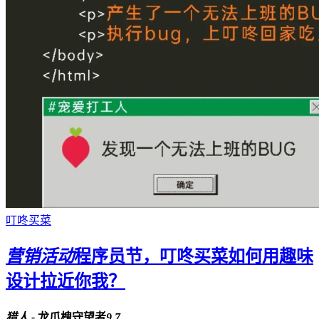
叮咚买菜
营销活动
程序员节，叮咚买菜如何用趣味
设计拉近你我？
猎人 -
龙爪槐守望者
9.7