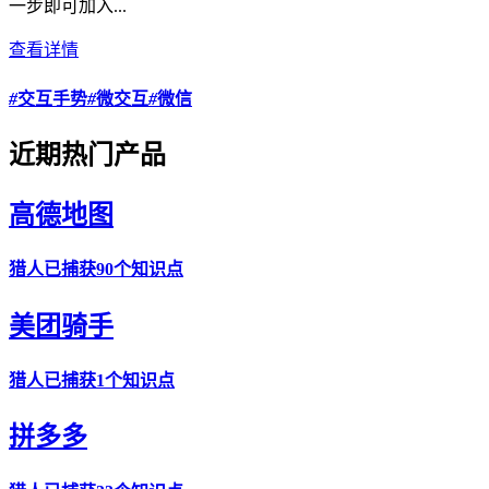
一步即可加入...
查看详情
#
交互手势
#
微交互
#
微信
近期热门产品
高德地图
猎人
已捕获90个知识点
美团骑手
猎人
已捕获1个知识点
拼多多