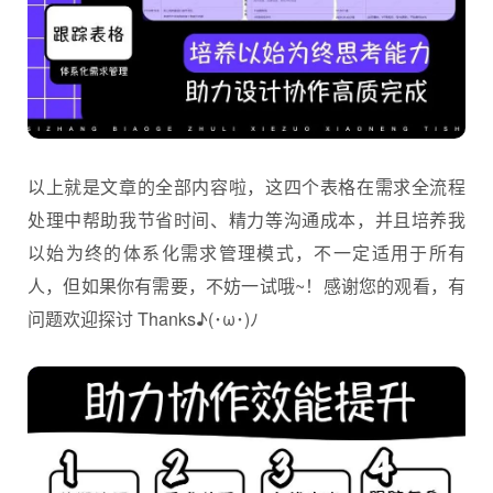
以上就是文章的全部内容啦，这四个表格在需求全流程
处理中帮助我节省时间、精力等沟通成本，并且培养我
以始为终的体系化需求管理模式，不一定适用于所有
人，但如果你有需要，不妨一试哦~！感谢您的观看，有
问题欢迎探讨 Thanks♪(･ω･)ﾉ