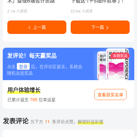
术」整理B端设计思路
下载这个PS插件就够了！
（上）
2.1w 人阅读
23.0w 人阅读
上一篇
下一篇
发评论！每天赢奖品
本期奖品
点击
登录
后，在评论区留言，系统会
随机派送奖品
用户体验增长
查看获奖名单
已累计诞生
795
位幸运星
发表评论
为下方
11
条评论点赞，
解锁好运彩蛋