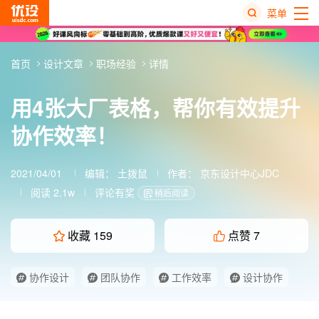
菜单
热
首页
设计文章
职场经验
详情
搜
榜
用4张大厂表格，帮你有效提升
协作效率！
2021/04/01
编辑：
土拨鼠
作者：
京东设计中心JDC
阅读 2.1w
评论有奖
稍后阅读
收藏
159
点赞
7
协作设计
团队协作
工作效率
设计协作