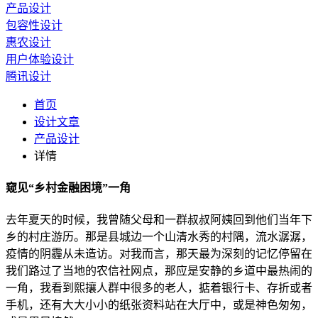
产品设计
包容性设计
惠农设计
用户体验设计
腾讯设计
首页
设计文章
产品设计
详情
窥见“乡村金融困境”一角
去年夏天的时候，我曾随父母和一群叔叔阿姨回到他们当年下
乡的村庄游历。那是县城边一个山清水秀的村隅，流水潺潺，
疫情的阴霾从未造访。对我而言，那天最为深刻的记忆停留在
我们路过了当地的农信社网点，那应是安静的乡道中最热闹的
一角，我看到熙攘人群中很多的老人，掂着银行卡、存折或者
手机，还有大大小小的纸张资料站在大厅中，或是神色匆匆，