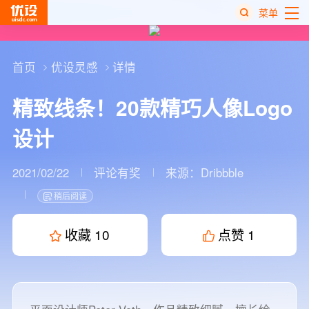
菜单
热
搜
首页
优设灵感
详情
榜
精致线条！20款精巧人像Logo
设计
2021/02/22
评论有奖
来源：
Dribbble
稍后阅读
收藏
10
点赞
1