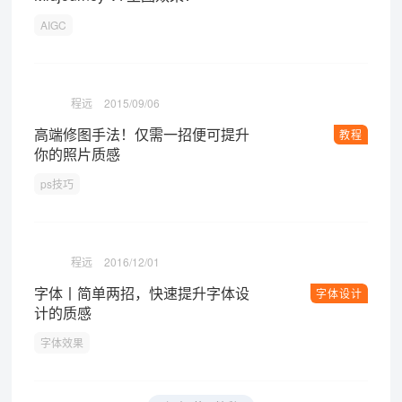
AIGC
程远
2015/09/06
高端修图手法！仅需一招便可提升
教程
你的照片质感
ps技巧
程远
2016/12/01
字体丨简单两招，快速提升字体设
字体设计
计的质感
字体效果