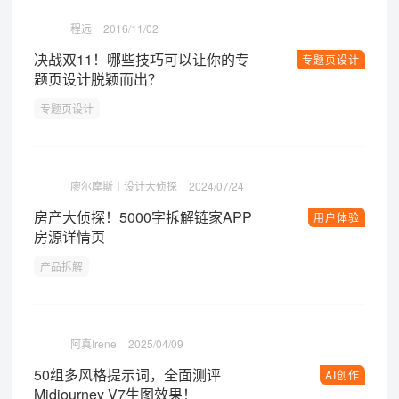
程远
2016/11/02
决战双11！哪些技巧可以让你的专
专题页设计
题页设计脱颖而出？
专题页设计
廖尔摩斯丨设计大侦探
2024/07/24
房产大侦探！5000字拆解链家APP
用户体验
房源详情页
产品拆解
阿真Irene
2025/04/09
50组多风格提示词，全面测评
AI创作
Midjourney V7生图效果！