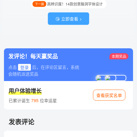
高辨识度！14款创意脑洞字体设计
下一篇
😘 立即查看 >
发评论！每天赢奖品
本期奖品
点击
登录
后，在评论区留言，系统
会随机派送奖品
用户体验增长
查看获奖名单
已累计诞生
795
位幸运星
发表评论