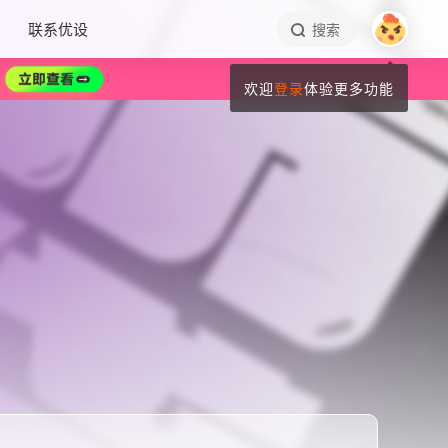
联系优设
搜索
欢迎
登录
体验更多功能