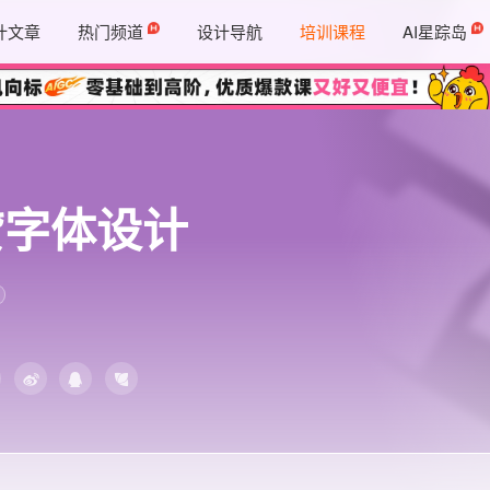
计文章
热门频道
设计导航
培训课程
AI星踪岛
贷字体设计