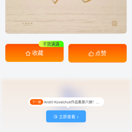
干货满满
收藏
点赞
Andrii Kovalchuk作品集第六弹！14款可爱卡通动物Logo设计
下一篇
😘 立即查看 >