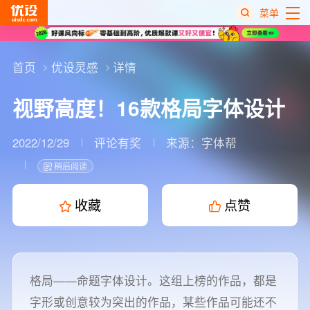
菜单
热
搜
首页
优设灵感
详情
榜
视野高度！16款格局字体设计
2022/12/29
评论有奖
来源：
字体帮
稍后阅读
收藏
点赞
格局——命题字体设计。这组上榜的作品，都是
字形或创意较为突出的作品，某些作品可能还不