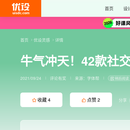
首页
设
首页
优设灵感
详情
牛气冲天！42款社
2021/09/24
评论有奖
来源：
字体帮
稍后阅读
收藏
4
点赞
2
分享