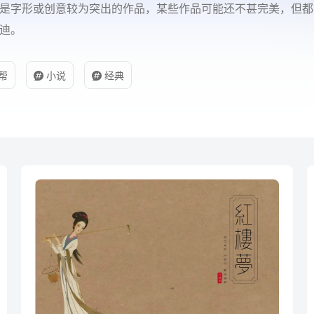
是字形或创意较为突出的作品，某些作品可能还不甚完美，但都
迪。
帮
小说
经典