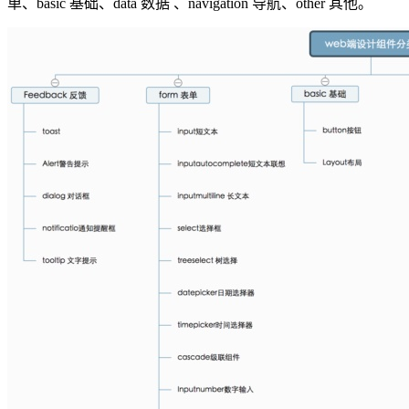
单、basic 基础、data 数据 、navigation 导航、other 其他。