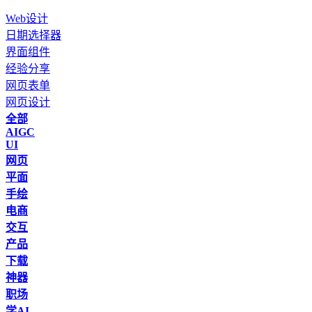
Web设计
日期选择器
界面组件
经验分享
网页表单
网页设计
全部
AIGC
UI
网页
平面
手绘
电商
交互
产品
下载
神器
职场
学AI