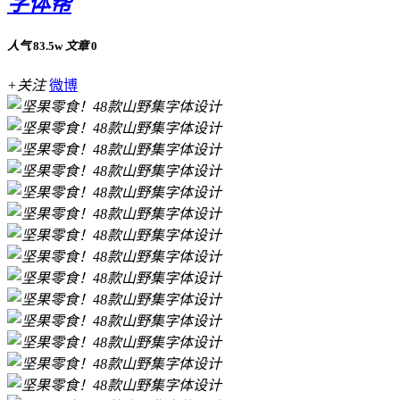
字体帮
人气
83.5w
文章
0
+关注
微博