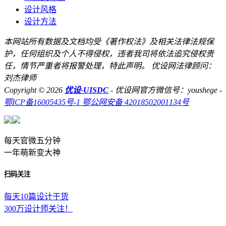
设计风格
设计方法
本网站所有数据及文档均受《著作权法》及相关法律法规保
护，任何组织及个人不得侵权，违者我司将依法追究侵权责
任，情节严重者将报警处理，特此声明。 优设网法律顾问：
刘杰律师
Copyright © 2026
优设-UISDC
- 优设网官方微信号：youshege
-
鄂ICP备16005435号-1
鄂公网安备 42018502001134号
每天官微五分钟
一年萌新变大神
扫码关注
每天10篇设计干货
300万设计师关注！