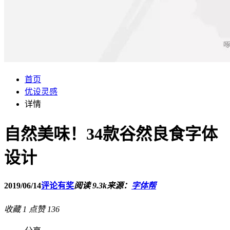
首页
优设灵感
详情
自然美味！34款谷然良食字体
设计
2019/06/14
评论有奖
阅读 9.3k
来源：
字体帮
收藏
1
点赞
136