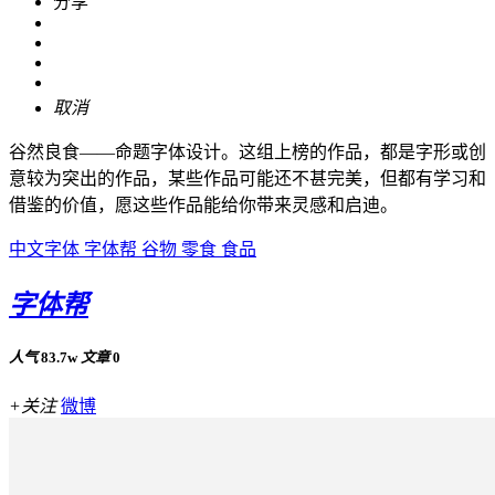
分享
取消
谷然良食——命题字体设计。这组上榜的作品，都是字形或创
意较为突出的作品，某些作品可能还不甚完美，但都有学习和
借鉴的价值，愿这些作品能给你带来灵感和启迪。
中文字体
字体帮
谷物
零食
食品
字体帮
人气
83.7w
文章
0
+关注
微博