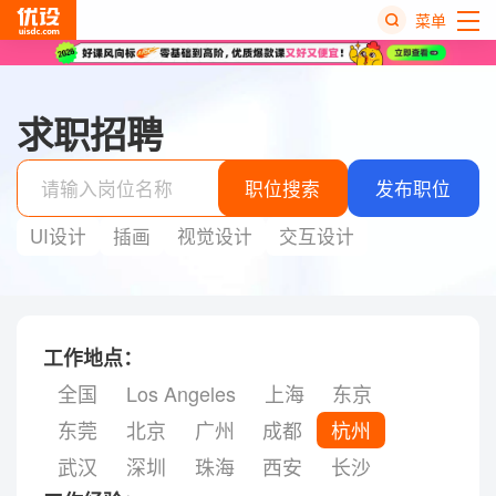
菜单
热
搜
求职招聘
榜
职位搜索
发布职位
UI设计
插画
视觉设计
交互设计
工作地点：
全国
Los Angeles
上海
东京
东莞
北京
广州
成都
杭州
武汉
深圳
珠海
西安
长沙