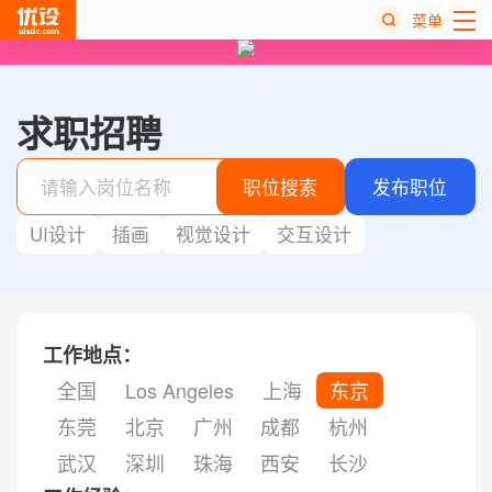
菜单
热
搜
求职招聘
榜
职位搜索
发布职位
UI设计
插画
视觉设计
交互设计
工作地点：
全国
Los Angeles
上海
东京
东莞
北京
广州
成都
杭州
武汉
深圳
珠海
西安
长沙