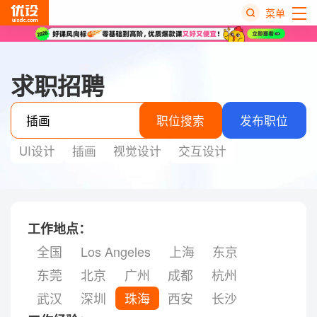
菜单
热
搜
求职招聘
榜
职位搜索
发布职位
UI设计
插画
视觉设计
交互设计
工作地点：
全国
Los Angeles
上海
东京
东莞
北京
广州
成都
杭州
武汉
深圳
珠海
西安
长沙