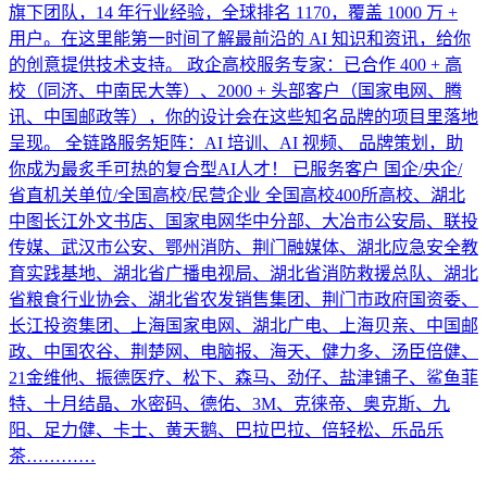
旗下团队，14 年行业经验，全球排名 1170，覆盖 1000 万 +
用户。在这里能第一时间了解最前沿的 AI 知识和资讯，给你
的创意提供技术支持。 政企高校服务专家：已合作 400 + 高
校（同济、中南民大等）、2000 + 头部客户（国家电网、腾
讯、中国邮政等），你的设计会在这些知名品牌的项目里落地
呈现。 全链路服务矩阵：AI 培训、AI 视频、 品牌策划，助
你成为最炙手可热的复合型AI人才！ 已服务客户 国企/央企/
省直机关单位/全国高校/民营企业 全国高校400所高校、湖北
中图长江外文书店、国家电网华中分部、大冶市公安局、联投
传媒、武汉市公安、鄂州消防、荆门融媒体、湖北应急安全教
育实践基地、湖北省广播电视局、湖北省消防救援总队、湖北
省粮食行业协会、湖北省农发销售集团、荆门市政府国资委、
长江投资集团、上海国家电网、湖北广电、上海贝亲、中国邮
政、中国农谷、荆楚网、电脑报、海天、健力多、汤臣倍健、
21金维他、振德医疗、松下、森马、劲仔、盐津铺子、鲨鱼菲
特、十月结晶、水密码、德佑、3M、克徕帝、奥克斯、九
阳、足力健、卡士、黄天鹅、巴拉巴拉、倍轻松、乐品乐
茶…………