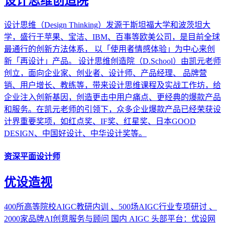
设计思维创造院
设计思维（Design Thinking）发源于斯坦福大学和波茨坦大
学，盛行于苹果、宝洁、IBM、百事等欧美公司，是目前全球
最通行的创新方法体系， 以「使用者情感体验」为中心来创
新「再设计」产品。 设计思维创造院（D.School）由凯元老师
创立，面向企业家、创业者、设计师、产品经理、 品牌营
销、用户增长、教练等，带来设计思维课程及实战工作坊，给
企业注入创新基因，创造更击中用户痛点、更经典的爆款产品
和服务。在凯元老师的引领下，众多企业爆款产品已经荣获设
计界重要奖项，如红点奖、IF奖、红星奖、日本GOOD
DESIGN、中国好设计、中华设计奖等。
资深平面设计师
优设造视
400所高等院校AIGC教研内训 、500场AIGC行业专项研讨 、
2000家品牌AI创意服务与顾问 国内 AIGC 头部平台：优设网