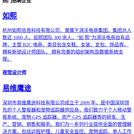
热门招聘企业
如熙
杭州如熙信息科技有限公司，隶属于湃沃电商集团。集团总人
数近 1000 人，如熙团队 300 余人，“如 熙”为湃沃电商自有品
牌，主营 B2C 电商，类目包含女鞋、女装、女包、饰品等。
拥有新锐设计师团队， 拥有完善的组织架构及数据系统支
撑。
视觉设计师
易维鹰途
深圳市易维鹰途科技有限公司成立于 2009 年，是中国深圳领
先的个人警报器和宠物追踪器供应商，我们致力于个人移动警
报系统、宠物 GPS 追踪器、资产 GPS 追踪器等的研发、生
产、营销、销售和服务。我们为一系列行业提供全面的管理解
决方案，包括远程护理、儿童安全监控、宠物追踪、单人工作