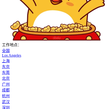
工作地点：
全国
Los Angeles
上海
东京
东莞
北京
广州
成都
杭州
武汉
深圳