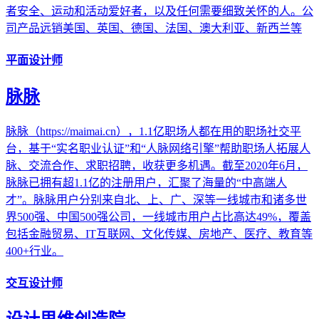
者安全、运动和活动爱好者，以及任何需要细致关怀的人。公
司产品远销美国、英国、德国、法国、澳大利亚、新西兰等
平面设计师
脉脉
脉脉（https://maimai.cn），1.1亿职场人都在用的职场社交平
台，基于“实名职业认证”和“人脉网络引擎”帮助职场人拓展人
脉、交流合作、求职招聘，收获更多机遇。截至2020年6月，
脉脉已拥有超1.1亿的注册用户，汇聚了海量的“中高端人
才”。脉脉用户分别来自北、上、广、深等一线城市和诸多世
界500强、中国500强公司，一线城市用户占比高达49%，覆盖
包括金融贸易、IT互联网、文化传媒、房地产、医疗、教育等
400+行业。
交互设计师