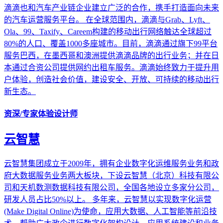
滴滴也和汽车产业链企业建立广泛的合作，携手打造面向未来
的汽车运营服务平台。 在全球范围内，滴滴与Grab、Lyft、
Ola、99、Taxify、Careem构建的移动出行网络触达全球超过
80%的人口、覆盖1000多座城市。目前，滴滴通过旗下99平台
服务巴西，在墨西哥和澳洲提供滴滴品牌的出行业务；并在日
本通过合资公司提供网约出租车服务。滴滴始终致力于提升用
户体验，创造社会价值，建设安全、开放、可持续的移动出行
新生态。
资深/专家体验设计师
云智慧
云智慧集团成立于2009年，拥有企业数字化运维服务业务和政
府大数据服务业务两大板块，下设云智慧（北京）科技有限公
司和天机数测数据科技有限公司，全国各地设立多家分公司，
研发人员占比50%以上。 多年来，云智慧以实现数字化运营
(Make Digital Online)为使命，应用大数据、人工智能等前沿技