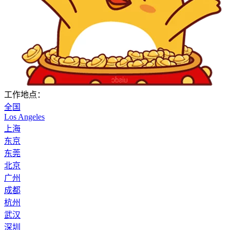
工作地点：
全国
Los Angeles
上海
东京
东莞
北京
广州
成都
杭州
武汉
深圳