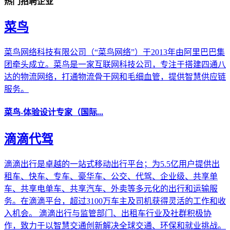
热门招聘企业
菜鸟
菜鸟网络科技有限公司（“菜鸟网络”）于2013年由阿里巴巴集
团牵头成立。菜鸟是一家互联网科技公司，专注于搭建四通八
达的物流网络，打通物流骨干网和毛细血管，提供智慧供应链
服务。
菜鸟-体验设计专家（国际...
滴滴代驾
滴滴出行是卓越的一站式移动出行平台；为5.5亿用户提供出
租车、快车、专车、豪华车、公交、代驾、企业级、共享单
车、共享电单车、共享汽车、外卖等多元化的出行和运输服
务。在滴滴平台，超过3100万车主及司机获得灵活的工作和收
入机会。 滴滴出行与监管部门、出租车行业及社群积极协
作，致力于以智慧交通创新解决全球交通、环保和就业挑战。