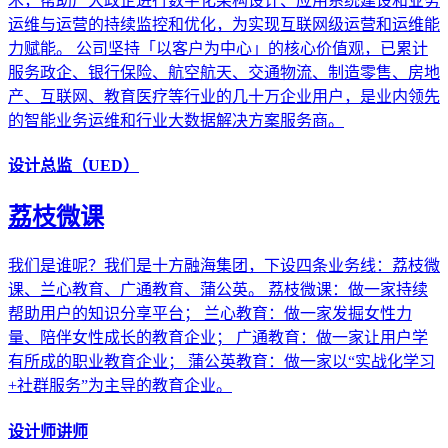
术，帮助广大政企进行数字化架构设计、应用系统建设和业务
运维与运营的持续监控和优化，为实现互联网级运营和运维能
力赋能。 公司坚持「以客户为中心」的核心价值观，已累计
服务政企、银行保险、航空航天、交通物流、制造零售、房地
产、互联网、教育医疗等行业的几十万企业用户，是业内领先
的智能业务运维和行业大数据解决方案服务商。
设计总监（UED）
荔枝微课
我们是谁呢？我们是十方融海集团，下设四条业务线：荔枝微
课、兰心教育、广通教育、蒲公英。 荔枝微课：做一家持续
帮助用户的知识分享平台； 兰心教育：做一家发掘女性力
量、陪伴女性成长的教育企业； 广通教育：做一家让用户学
有所成的职业教育企业； 蒲公英教育：做一家以“实战化学习
+社群服务”为主导的教育企业。
设计师讲师