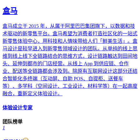
盒马
盒马成立于 2015 年，从属于阿里巴巴集团旗下，以数据和技
术驱动的新零售平台。盒马希望为消费者打造社区化的一站式
新零售体验中心，用科技和人情味带给人们「鲜美生活」。盒
马设计是较早进入到新零售领域设计的团队。从单纯的线上思
维到线上线下全链路结合的思维方式，设计链路触达到田间地
头、延伸到都市的门店经营。从线上 App 到供应链、仓作
业、配送等全链路都会涉及到。除原有互联网设计这部分还结
合智能化多终端（互动屏、自助 POS、自提柜、送餐车
等）、多学科（空间设计、工业设计、材料学等）在一起高度
融合，重新定义体验设计。
体验设计专家
团队榜单
1