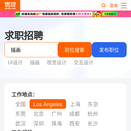
菜单
热
搜
求职招聘
榜
职位搜索
发布职位
UI设计
插画
视觉设计
交互设计
工作地点：
全国
Los Angeles
上海
东京
东莞
北京
广州
成都
杭州
武汉
深圳
珠海
西安
长沙