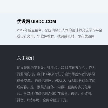
优设网 UISDC.COM
2012年成立至今，是国内极具人气的设计师交流学习平台
看设计文章，学软件教程，找灵感素材，尽在优设网
关于我们
优设是国内专业设计师平台，2012年创办至今，作为
行业风向标，我们14年来专注于设计师创作者的学习
成长交流。 通过优设网、AIXZD、优创网分别沉淀优
质内容。是一家集齐媒体、内容、服务的多元化平
台。MCN矩阵@优设AIGC 在微博、微信、小红书、
抖音、B站布局，全网粉丝过千万。