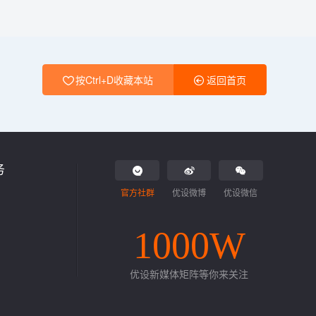
按Ctrl+D收藏本站
返回首页
务
官方社群
优设微博
优设微信
1000W
优设新媒体矩阵等你来关注