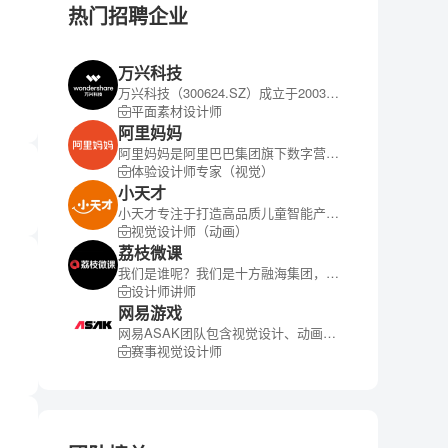
热门招聘企业
万兴科技
万兴科技（300624.SZ）成立于2003年，并于2018年登陆A股创业板，是全球领先的新生代数字创意赋能者，致力于成为全世界范围内有特色、有影响力的百年软件老店。公司面向全球海量新生代互联网用户提供潮流前沿、简单便捷的数字创意软件产品与服务，赋能人们在数字时代与众不同地进行创意表达，帮助每一个新生代创作者将头脑中的灵感变为可见的现实。万兴科技也是中国政府认定的“国家规划布局内重点软件企业”，连续跻身“德勤高科技高成长亚太区500强”、“福布斯中国最具发展潜力企业”等荣誉榜。当前，万兴科技持续深耕数字创意软件领域，旗下明星产品包括万兴喵影、万兴优转、亿图图示、Filmora、Filmstock、Fotophire等。 公司正以前瞻的视野推进全球化布局，研发总部位于深圳，并在温哥华、东京、长沙等地设有运营中心，业务范围遍及全球200多个国家和地区。 在平等、开放、协作、共享的人文理念下，万兴人不断成长，共同朝着“百年万兴、全球万兴”梦想笃定前行。
平面素材设计师
阿里妈妈
阿里妈妈是阿里巴巴集团旗下数字营销的大中台，依托阿里集团的核心商业数据和超级媒体矩阵，赋能商家、品牌及合作伙伴，提供兼具品牌与电商广告的产品及营销平台，帮助客户以消费者运营为核心打通品效全链路，实现数字媒体（PC端+无线端+多媒体终端）的一站式全域传播。
体验设计师专家（视觉）
小天才
小天才专注于打造高品质儿童智能产品，目前旗下拥有“小天才”“步步高”两大品牌。过去的30年，小天才&步步高持续深耕儿童智能穿戴和教育电子行业，带着满满的爱与责任，将心注入，用产品见证和陪伴一代又一代中国孩子的成长。 我们曾先后推出了步步高复读机、电子词典、点读机“哪里不会点哪里so easy!”等众多经典产品。步步高学习机、词典笔、小天才电话手表、护耳耳机等一系列行业创新性产品问世后，深受孩子和家长喜爱，并成为了中国儿童智能穿戴行业和教育电子行业的领导品牌。 未来，我们将不忘初心，持续创新，用科技探索未至，让童年更加精彩！ 梦想的篇章已经开启，智慧童年，为爱创造，期待你的加入！
视觉设计师（动画）
荔枝微课
我们是谁呢？我们是十方融海集团，下设四条业务线：荔枝微课、兰心教育、广通教育、蒲公英。 荔枝微课：做一家持续帮助用户的知识分享平台； 兰心教育：做一家发掘女性力量、陪伴女性成长的教育企业； 广通教育：做一家让用户学有所成的职业教育企业； 蒲公英教育：做一家以“实战化学习+社群服务”为主导的教育企业。
设计师讲师
网易游戏
网易ASAK团队包含视觉设计、动画设计，虚拟制作等，我们目前更多的专注于游戏赛事应用前景实践与技术创新。
赛事视觉设计师