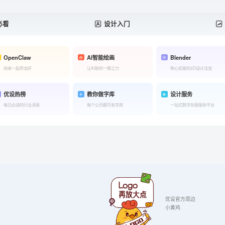
必看
设计入门
OpenClaw
AI智能绘画
Blender
快来一起养龙虾
让AI助你一臂之力
称心如意的3D设计法宝
优设热榜
教你做字库
设计服务
每日必读的行业消息
每个公司都可有字库
一站式数字创意服务平台
优设官方周边
小黄鸡