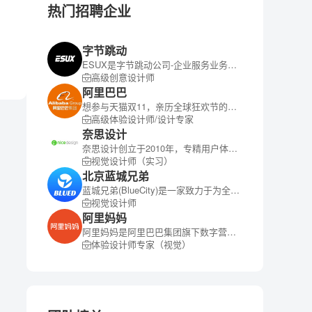
热门招聘企业
字节跳动
ESUX是字节跳动公司-企业服务业务线的用户体验设计团队，团队成员来自全球互联网与科技行业的顶尖企业。团队规模170人，目前在北京、上海、深圳、广州、成都、杭州、武汉、美国旧金山、新加坡均有分支团队。
高级创意设计师
阿里巴巴
想参与天猫双11，亲历全球狂欢节的发生吗？ 想深入阿里核心电商团队，设计影响上亿人的产品吗？ 想了解最前沿的技术，并转移位最流畅的用户体验吗？
高级体验设计师/设计专家
奈思设计
奈思设计创立于2010年，专精用户体验设计与互联网品牌建设，以“创造极致体验”为目标，为客户提供优秀的全栈式创意和体验设计解决方案，以国际化设计思维和极致执行力驱动商业策略成功。我们整合产品策略、需求分析、交互原型设计、UI设计、技术实现五大环节，核心业务包括产品体验设计、高端网站建设、管理系统UXUI设计、智能设备UXUI设计、微信与H5设计研发、品牌设计。团队拥有产品、设计、研发、项目管理等专业人才，创立至今为超过 300 个产品与品牌提供了专业创新的解决方案，通过一站式创新服务实现品牌及商业价值最大化。
视觉设计师（实习）
北京蓝城兄弟
蓝城兄弟(BlueCity)是一家致力于为全球LGBTQ人群提供全方位服务的互联网科技企业。
视觉设计师
阿里妈妈
阿里妈妈是阿里巴巴集团旗下数字营销的大中台，依托阿里集团的核心商业数据和超级媒体矩阵，赋能商家、品牌及合作伙伴，提供兼具品牌与电商广告的产品及营销平台，帮助客户以消费者运营为核心打通品效全链路，实现数字媒体（PC端+无线端+多媒体终端）的一站式全域传播。
体验设计师专家（视觉）