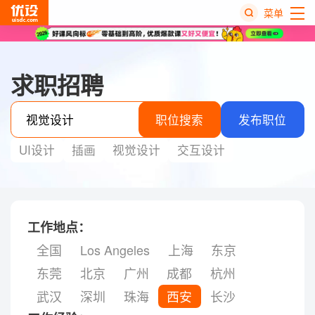
菜单
热
搜
求职招聘
榜
职位搜索
发布职位
UI设计
插画
视觉设计
交互设计
工作地点：
全国
Los Angeles
上海
东京
东莞
北京
广州
成都
杭州
武汉
深圳
珠海
西安
长沙