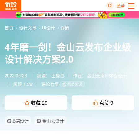
菜单
热
首页
设计文章
UI设计
详情
搜
榜
4年磨一剑！金山云发布企业级
设计解决方案2.0
2022/06/28
编辑：
土拨鼠
作者： 金山云用户体验设计
阅读 1.9w
评论有奖
稍后阅读
收藏
29
点赞
9
B端设计
金山云设计