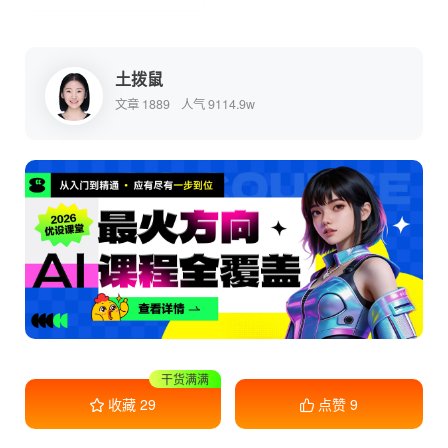
土拨鼠
文章 1889
人气 9114.9w
干货满满
收藏
29
点赞
9