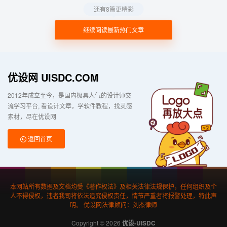
还有8篇更精彩
继续阅读最新热门文章
优设网 UISDC.COM
2012年成立至今，是国内极具人气的设计师交
流学习平台
看设计文章，学软件教程，找灵感
素材，尽在优设网
返回首页
本网站所有数据及文档均受《著作权法》及相关法律法规保护，任何组织及个
人不得侵权，违者我司将依法追究侵权责任，情节严重者将报警处理，特此声
明。 优设网法律顾问：刘杰律师
Copyright © 2026
优设-UISDC