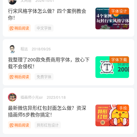
文两道
2024/10/01
行宋风格字体怎么做？四个案例教会
字体设计
你！
稍后阅读
中文字体
程远
2018/09/26
我整理了200款免费商用字体，放心下
字体下载
载不会侵权！
稍后阅读
免费字体
插画师小光sir
2023/01/18
最新微信异形红包封面怎么做？资深
手绘
插画师5步教你搞定！
稍后阅读
异形红包设计