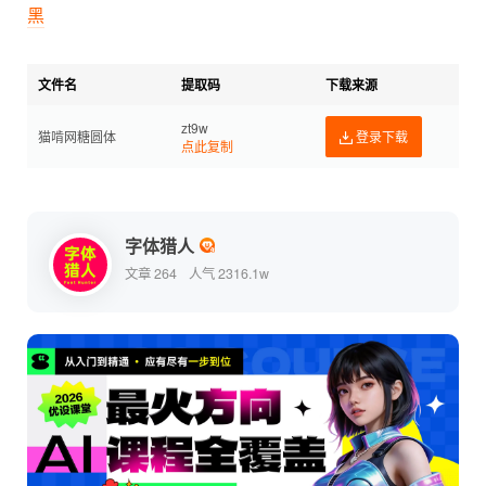
黑
文件名
提取码
下载来源
zt9w
猫啃网糖圆体
登录下载
点此复制
字体猎人
文章 264
人气 2316.1w