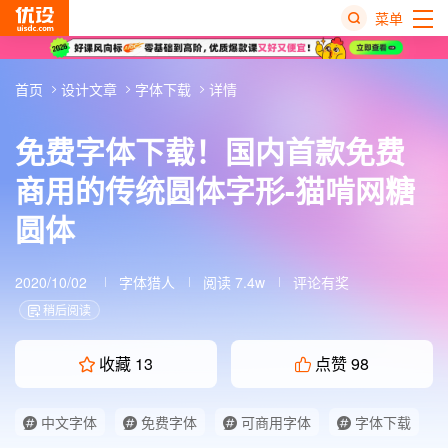
菜单
热
首页
设计文章
字体下载
详情
搜
榜
免费字体下载！国内首款免费
商用的传统圆体字形-猫啃网糖
圆体
2020/10/02
字体猎人
阅读 7.4w
评论有奖
稍后阅读
收藏
13
点赞
98
中文字体
免费字体
可商用字体
字体下载