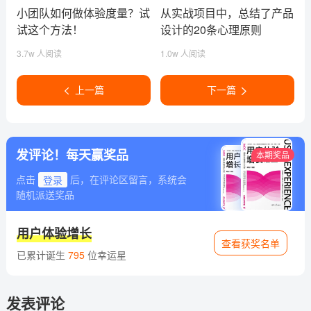
小团队如何做体验度量？试
从实战项目中，总结了产品
试这个方法！
设计的20条心理原则
（下）
3.7w 人阅读
1.0w 人阅读
上一篇
下一篇
发评论！每天赢奖品
本期奖品
点击
登录
后，在评论区留言，系统会
随机派送奖品
用户体验增长
查看获奖名单
已累计诞生
795
位幸运星
发表评论