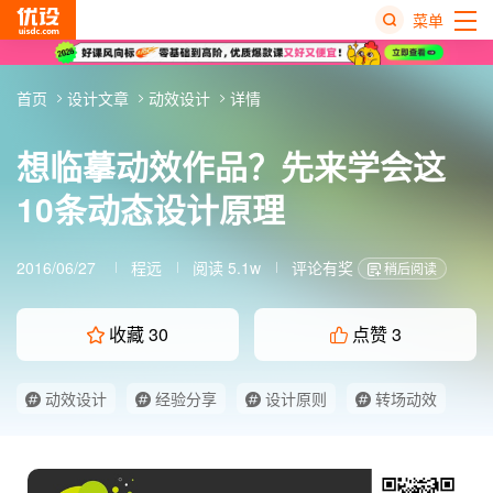
菜单
热
首页
设计文章
动效设计
详情
搜
榜
想临摹动效作品？先来学会这
10条动态设计原理
2016/06/27
程远
阅读 5.1w
评论有奖
稍后阅读
收藏
30
点赞
3
动效设计
经验分享
设计原则
转场动效