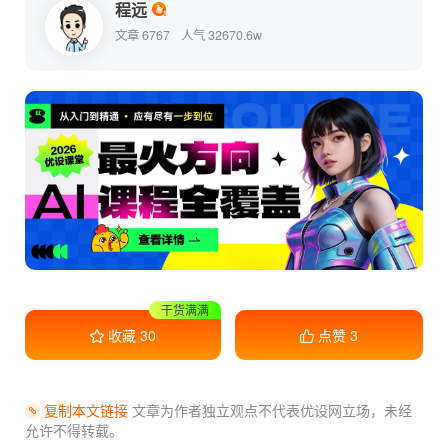
程远
文章 6767
人气 32670.6w
收藏学习
收藏
30
点赞
3
复制本文链接
文章为作者独立观点不代表优设网立场，
未经
允许不得转载。