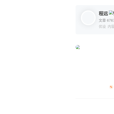
程远
文章 676
优设
内