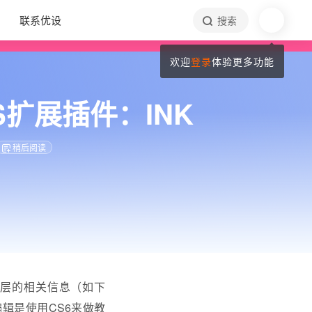
联系优设
搜索
欢迎
登录
体验更多功能
扩展插件：INK
稍后阅读
图层的相关信息（如下
编辑是使用CS6来做教