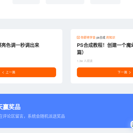
你即将学会
ps合成
的知识
漂亮色调一秒调出来
PS合成教程！创建一个魔
篇）
1.3w 人阅读
上一篇
下一篇
天赢奖品
在评论区留言，系统会随机派送奖品