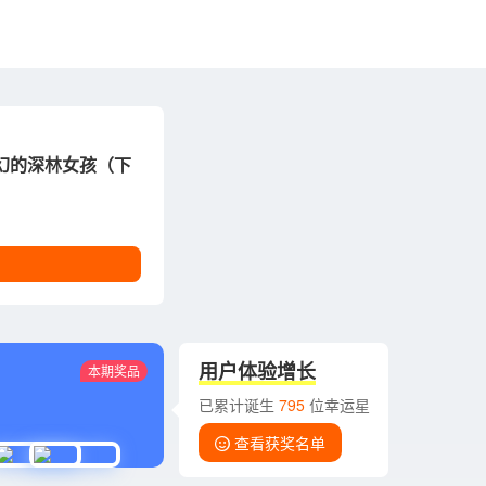
幻的深林女孩（下
用户体验增长
本期奖品
已累计诞生
795
位幸运星
查看获奖名单