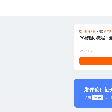
你即将学会
ps调色
的知识
PS修图小教程！
9.7w 人阅读
发评论！每
点击
登录
后，