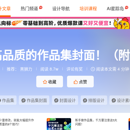
计文章
热门频道
设计导航
培训课程
AI星踪岛
品质的作品集封面！（附
推荐：
黑狮力
阅读 8.7w
评论有奖
阅读本文需 4 分钟
收藏
点赞
作品集
作品集封面
封面设计
排版设计
设计素
少量修改，就能大幅提升作
2
新手做作品集，千万要注意这5大
质量的8个技巧！
问题！