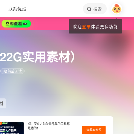
联系优设
搜索
欢迎
登录
体验更多功能
22G实用素材）
稍后阅读
材
3
啊？原来之前做作品集的思路都
是错的！
查看本专题