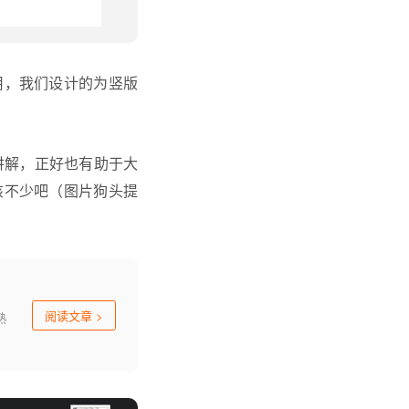
用，我们设计的为竖版
讲解，正好也有助于大
该不少吧（图片狗头提
阅读文章
>
熟