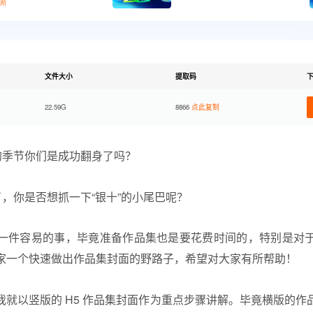
进阶
文件大小
提取码
22.59G
8866
点此复制
的季节你们是成功翻身了吗？
了，你是否想抓一下“银十”的小尾巴呢？
一件容易的事，毕竟准备作品集也是要花费时间的，特别是对
家一个快速做出作品集封面的野路子，希望对大家有所帮助！
就以竖版的 H5
作品集
封面作为重点步骤讲解。毕竟横版的
作