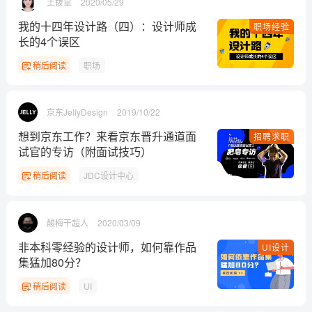
土拨鼠
2020/05/29
我的十四年设计路（四）：设计师成
职场经验
长的4个误区
稍后阅读
职场
京东JellyDesign
2019/10/22
想到京东工作？来看京东晋升通道面
招聘求职
试官的专访（附面试技巧）
稍后阅读
JDC设计中心
酸梅干超人
2020/03/09
非本科零经验的设计师，如何靠作品
UI设计
集猛加80分？
稍后阅读
UI