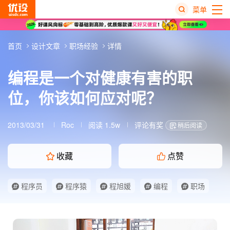
菜单
热
首页
设计文章
职场经验
详情
搜
榜
编程是一个对健康有害的职
位，你该如何应对呢？
2013/03/31
Roc
阅读 1.5w
评论有奖
稍后阅读
收藏
点赞
程序员
程序猿
程旭媛
编程
职场
设计师
设计师坐姿