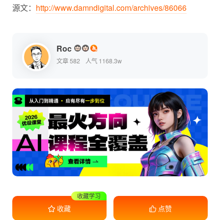
源文：
http://www.damndigital.com/archives/86066
Roc
文章 582
人气 1168.3w
收藏学习
干货满满
收藏
点赞