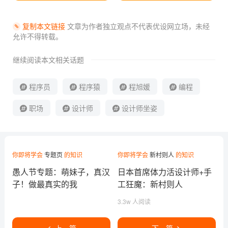
复制本文链接
文章为作者独立观点不代表优设网立场，
未经
允许不得转载。
继续阅读本文相关话题
程序员
程序猿
程旭媛
编程
职场
设计师
设计师坐姿
你即将学会
专题页
的知识
你即将学会
新村则人
的知识
愚人节专题：萌妹子，真汉
日本首席体力活设计师+手
子！做最真实的我
工狂魔：新村则人
3.3w 人阅读