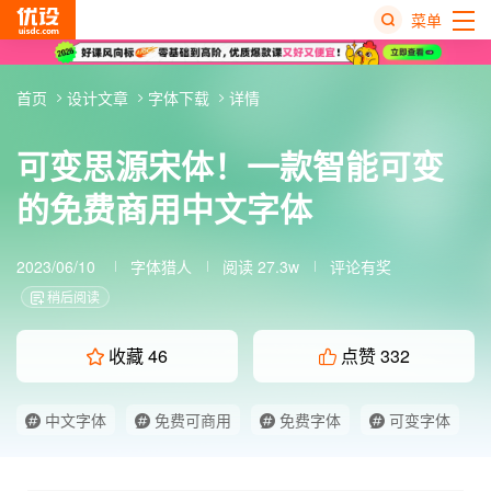
菜单
热
首页
设计文章
字体下载
详情
搜
榜
可变思源宋体！一款智能可变
的免费商用中文字体
2023/06/10
字体猎人
阅读 27.3w
评论有奖
稍后阅读
收藏
46
点赞
332
中文字体
免费可商用
免费字体
可变字体
开源字体
思源宋体