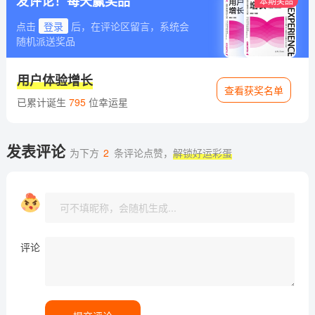
发评论！每天赢奖品
本期奖品
点击
登录
后，在评论区留言，系统会
随机派送奖品
用户体验增长
查看获奖名单
已累计诞生
795
位幸运星
发表评论
为下方
2
条评论点赞，
解锁好运彩蛋
评论