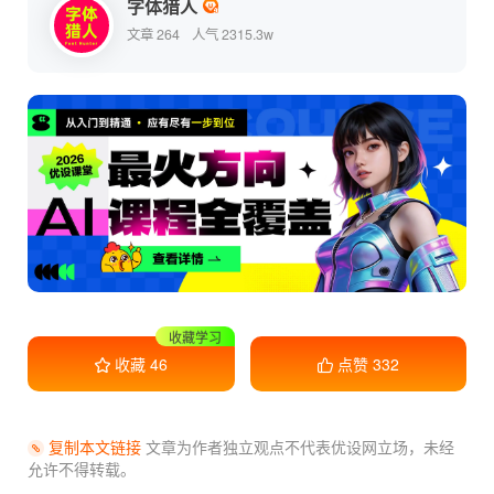
字体猎人
文章 264
人气 2315.3w
收藏学习
收藏
46
点赞
332
复制本文链接
文章为作者独立观点不代表优设网立场，
未经
允许不得转载。