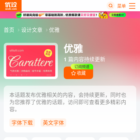
菜单
热
首页
设计文章
优雅
搜
榜
优雅
1
篇内容持续更新
订阅频道
收藏
本话题发布优雅相关的内容，会持续更新，同时也
为您推荐了优雅的话题，访问即可查看更多精彩内
容。
字体下载
英文字体