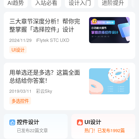
AI趋势
入站必看
设计入门
进阶提升
三大章节深度分析！帮你完
整掌握「选择控件」设计
2024/11/29
iFlytek STC UXD
UI设计
用单选还是多选？这篇全面
总结给你答案！
2019/03/11
彩云Sky
多选控件
控件设计
UI设计
已发布22篇文章
热门！已发布1992篇