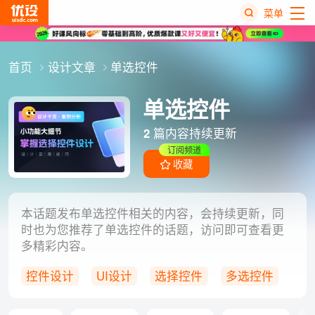
菜单
热
首页
设计文章
单选控件
搜
榜
单选控件
2
篇内容持续更新
订阅频道
收藏
本话题发布单选控件相关的内容，会持续更新，同
时也为您推荐了单选控件的话题，访问即可查看更
多精彩内容。
控件设计
UI设计
选择控件
多选控件