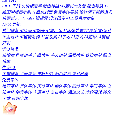
AIGC干货
优设标题黑
配色神器
9G素材大礼包
配色导航
175
款国潮插画笔刷
作品集封面
免费字体导航
设计师下载频道
样
机素材
Similarsites
短视频
设计插件
AI工具月度榜单
AIGC导航
热门推荐
AI绘画
AI聊天
AI提示词
AI图像处理
UI设计
3D设计
平面设计
AI智能写作
AI音视频
AI学习
AI办公
AI翻译
AI编程
开发
优设热榜
热搜榜
作者榜单
产品榜单
热文榜单
课程榜单
铁粉榜单
图书
榜单
优设9图
主编推荐
平面设计
技巧经验
配色灵感
设计种草
免费字体
推荐字体
黑体字体
宋体字体
楷体字体
圆体字体
手写字体
书
法字体
创意字体
卡通字体
复古字体
潮流文艺
简约现代
英文
字体
日韩字体