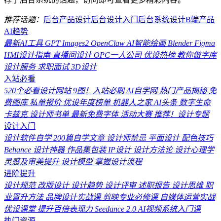
推荐话题：
后台产品设计
后台设计
入门
后台系统设计
B端产品
AI趋势
最新AI工具
GPT Images2
OpenClaw
AI智能绘画
Blender
Figma
HMI设计指南
直播间设计
OPC一人公司
优设热榜
教你做字库
设计服务
求职面试
3D设计
入站必看
520个必看设计网站
9图！入站必刷
AI自学网
热门产品揭秘
免
费图库
私单报价
优设年度榜单
机器人之家
AI头条
数字生命
卡兹克
设计师书单
最新免费字体
活动大赛
推荐！设计专题
设计入门
设计软件自学
200篇自学文章
设计师禁忌
平面设计
配色技巧
Behance
设计神器
作品集包装
IP设计
设计方法论
设计心理学
灵感及审美提升
设计模型
掌握设计流程
进阶提升
设计规范
改版设计
设计趋势
设计评审
述职报告
设计思维
职
业晋升方法
品牌设计实战课
剪映专业必修课
自媒体运营实战
优设课堂
提升百倍表现力
Seedance 2.0
AI视频系统入门课
热门资源