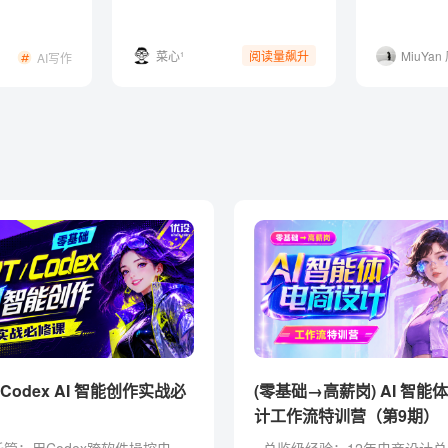
种创意方式！
菜心¹
阅读量飙升
MiuYan
AI写作
妍
(零基础→高薪岗) AI 智能
计工作流特训营（第9期）