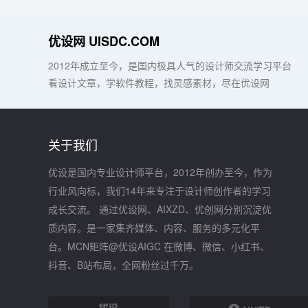
优设网 UISDC.COM
2012年成立至今，是国内极具人气的设计师交流学习平台
看设计文章，学软件教程，找灵感素材，尽在优设网
关于我们
优设是国内专业设计师平台，2012年创办至今，作为
行业风向标，我们14年来专注于设计师创作者的学习
成长交流。 通过优设网、AIXZD、优创网分别沉淀优
质内容。是一家集齐媒体、内容、服务的多元化平
台。MCN矩阵@优设AIGC 在微博、微信、小红书、
抖音、B站布局，全网粉丝过千万。