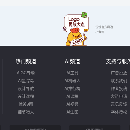
优设官方周边
小黄鸡
热门频道
AI频道
支持与服
AIGC专题
AI工具
广告投放
AI星踪岛
AI机器人
联系我们
设计导航
AI排行榜
作者投稿
设计课程
AI课程
友链申请
优设9图
AI视频
意见反馈
细节猎人
AI生图
字体授权