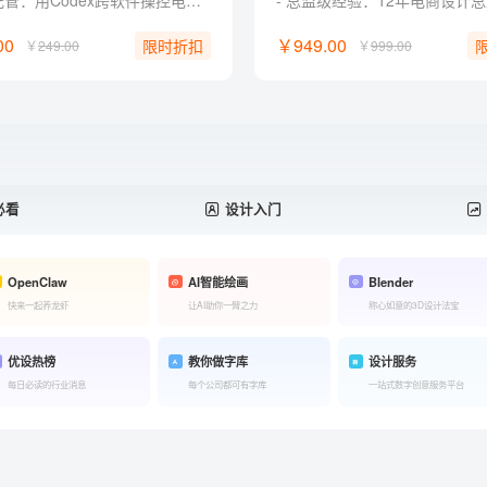
系统级托管：用Codex跨软件操控电脑，一键接管机械杂活。 零代码实战：命令Codex自制Web工具，普通人无痛跨界开发。 定制化外挂：训练Codex私有设计技能，自由组装商业提效流。 批量化出图：自制Canvas工具，一键打包合成商业延展图包。 独家福利： 附赠收录30+Skill 和 AI提示词典，可交互即开即用。
00
￥949.00
限时折扣
￥
249.00
￥
999.00
必看
设计入门
OpenClaw
AI智能绘画
Blender
快来一起养龙虾
让AI助你一臂之力
称心如意的3D设计法宝
优设热榜
教你做字库
设计服务
每日必读的行业消息
每个公司都可有字库
一站式数字创意服务平台