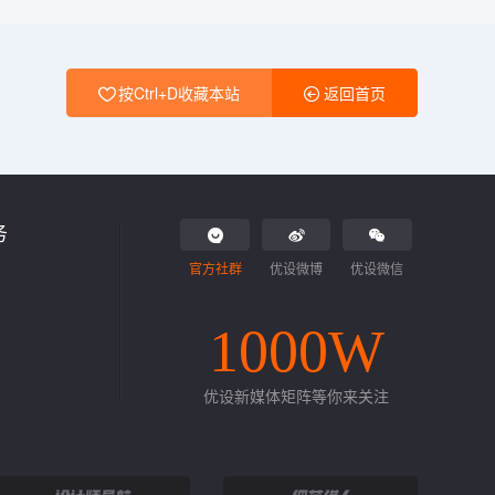
按Ctrl+D收藏本站
返回首页
务
官方社群
优设微博
优设微信
1000W
优设新媒体矩阵等你来关注