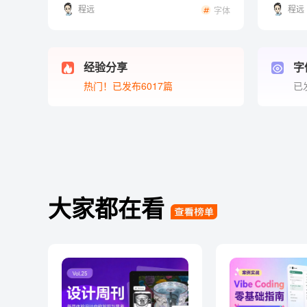
程远
程远
字体
经验分享
字
热门！已发布6017篇
已
大家都在看