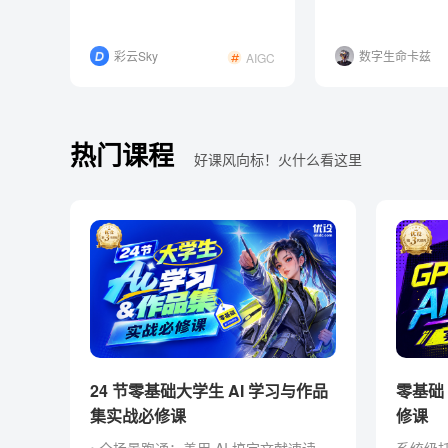
Obsidian
没有AI味的文字
彩云Sky
数字生命卡兹
AIGC
克
热门课程
好课风向标！火什么看这里
24 节零基础大学生 AI 学习与作品
零基础 Codex AI 智能创作实战必
集实战必修课
修课