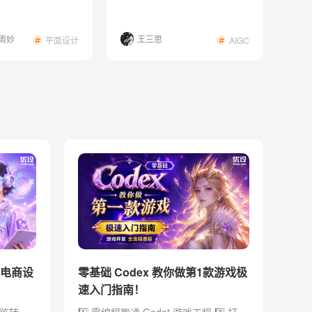
手指南！
 周妙
王三思
平面设计
AIGC
体电商设
零基础 Codex 教你做第1款游戏极
速入门指南！