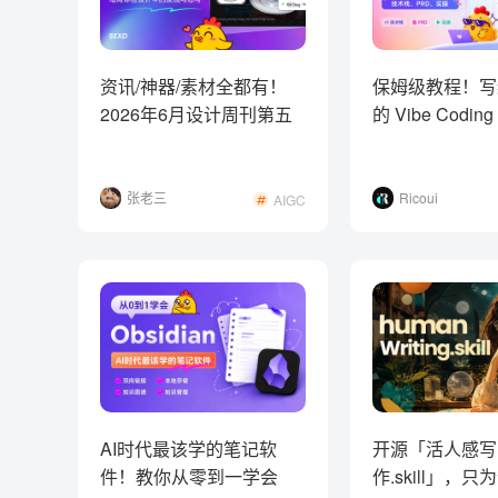
资讯/神器/素材全都有！
保姆级教程！写
2026年6月设计周刊第五
的 Vibe Codi
波
南（二）
张老三
Ricoui
AIGC
AI时代最该学的笔记软
开源「活人感写
件！教你从零到一学会
作.skill」，