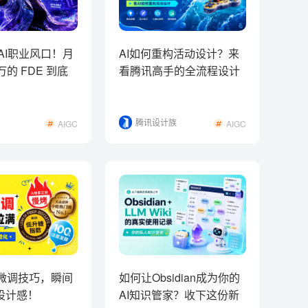
新AI职业风口！月
AI如何重构活动设计？来
万的 FDE 到底
看腾讯高手的全流程设计
复盘！
腾讯设计族
AIGC
AIGC
版微调技巧，瞬间
如何让Obsidian成为你的
设计感！
AI知识管家？收下这份新