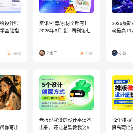
给设计师
资讯/神器/素材全都有！
2026最
ng 零基础指
2026年6月设计周刊第七
薪最高10
波
是什么？
张老三
小普
AIGC
AIGC
老板说我做的设计平淡不
12个排
只为帮你写出
出彩，还让总监教我这5
提高两倍