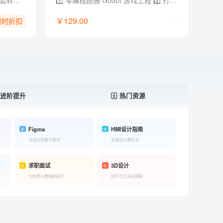
- 总监级经验：12年电商设计总监转型实战经验，拒绝堆砌参数，直击商用落地 - 黄金全链路：AI Agent x Skill × 工作流，打通（方法论 + 创意 + 视觉 + 电商全链路 + 求职作品集） - 提效流水线：定制流程 AI 加持，用提效批量化设计工具与方法实现能效翻倍 - 资源库更新：2026年电商/视觉/创作类 AI 工具与工作流资源库，持续更新迭代 - 独家福利：附赠 AI 提示词文档/说明书+作品集参考，支撑商业案例快速落地和求职晋升
1️⃣ 零编程跑通 Godot 游戏工程 2️⃣ 打通 GPT、即梦、Lovart、Codex、Godot 工具链 3️⃣ 把零散 AI 素材整合成可交互、可运行的游戏项目 4️⃣ 配套提示词、开发模板、skill 文档和学习群答疑
￥129.00
限时折扣
进阶提升
热门资源
Figma
HMI设计指南
令设计师爱不释手
车载设计教科书
求职面试
3D设计
为你用心整理的技巧
技巧与工具全揭秘