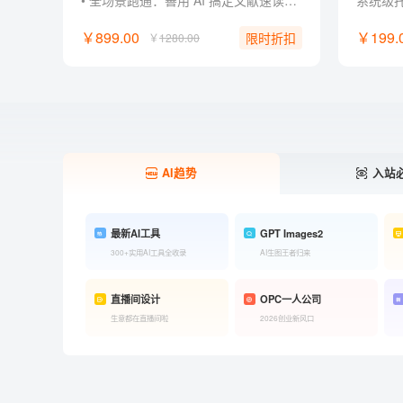
• 全场景跑通：善用 AI 搞定文献速读、课堂汇报、社团策划与作品集！ • 零经验门槛：零基础掌握主流 AI 工具玩法，轻松制作惊艳 AI 作品。 • 作品集打造：将作品与项目经历升级为作品集，直接用于简历与面试！ • 创作超能力：不被专业束缚， 掌握先进 AI 工作流，成为独立内容创作者！ • 独家福利：附赠提示词指令包、PPT 排版框架、案例模板与面试自述话术。
￥899.00
￥199.
限时折扣
￥
1280.00
AI趋势
入站
最新AI工具
GPT Images2
300+实用AI工具全收录
AI生图王者归来
直播间设计
OPC一人公司
生意都在直播间啦
2026创业新风口