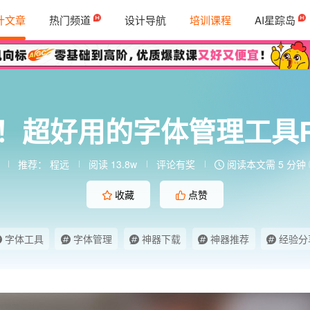
计文章
热门频道
设计导航
培训课程
AI星踪岛
超好用的字体管理工具Rig
推荐：
程远
阅读 13.8w
评论有奖
阅读本文需 5 分钟
收藏
点赞
字体工具
字体管理
神器下载
神器推荐
经验分