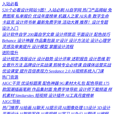
入站必看
520个必看设计网站
9图！入站必刷
AI自学网
热门产品揭秘
免
费图库
私单报价
优设年度榜单
机器人之家
AI头条
数字生命
卡兹克
设计师书单
最新免费字体
活动大赛
推荐！设计专题
设计入门
设计软件自学
200篇自学文章
设计师禁忌
平面设计
配色技巧
Behance
设计神器
作品集包装
IP设计
设计方法论
设计心理学
灵感及审美提升
设计模型
掌握设计流程
进阶提升
设计规范
改版设计
设计趋势
设计评审
述职报告
设计思维
职
业晋升方法
品牌设计实战课
剪映专业必修课
自媒体运营实战
优设课堂
提升百倍表现力
Seedance 2.0
AI视频系统入门课
热门资源
AIGC干货
优设标题黑
配色神器
9G素材大礼包
配色导航
175
款国潮插画笔刷
作品集封面
免费字体导航
设计师下载频道
样
机素材
Similarsites
短视频
设计插件
AI工具月度榜单
AIGC导航
热门推荐
AI绘画
AI聊天
AI提示词
AI图像处理
UI设计
3D设计
平面设计
AI智能写作
AI音视频
AI学习
AI办公
AI翻译
AI编程