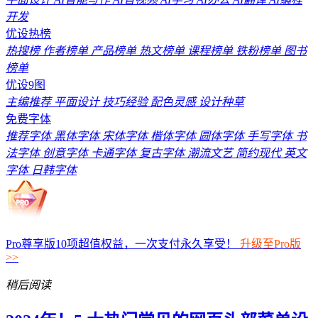
开发
优设热榜
热搜榜
作者榜单
产品榜单
热文榜单
课程榜单
铁粉榜单
图书
榜单
优设9图
主编推荐
平面设计
技巧经验
配色灵感
设计种草
免费字体
推荐字体
黑体字体
宋体字体
楷体字体
圆体字体
手写字体
书
法字体
创意字体
卡通字体
复古字体
潮流文艺
简约现代
英文
字体
日韩字体
Pro尊享版10项超值权益，一次支付永久享受！
升级至Pro版
>>
稍后阅读