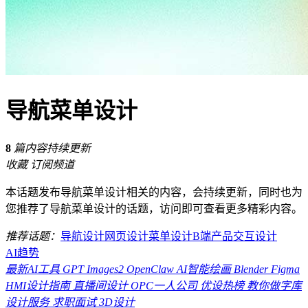
导航菜单设计
8
篇内容持续更新
收藏
订阅频道
本话题发布导航菜单设计相关的内容，会持续更新，同时也为
您推荐了导航菜单设计的话题，访问即可查看更多精彩内容。
推荐话题：
导航设计
网页设计
菜单设计
B端产品
交互设计
AI趋势
最新AI工具
GPT Images2
OpenClaw
AI智能绘画
Blender
Figma
HMI设计指南
直播间设计
OPC一人公司
优设热榜
教你做字库
设计服务
求职面试
3D设计