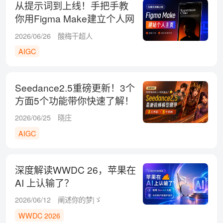
从提示词到上线！手把手教
你用Figma Make建立个人网
站
2026/06/26
酸梅干超人
AIGC
Seedance2.5重磅更新！3个
方面5个功能带你快速了解！
2026/06/25
晓庄
AIGC
深度解读WWDC 26，苹果在
AI 上认输了？
2026/06/12
阐述你的梦|ゞ
WWDC 2026