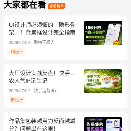
大家都在看
UI设计师必须懂的「隐形骨
架」！背景框设计完全指南
2026/07/30
酸梅干超人
UI设计
大厂设计实战复盘！快手三
农人气IP诞生记
2026/07/02
快手运营设计
IP设计
作品集包装越用力反而越减
分？问题出在这里！