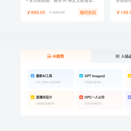
• 全场景跑通：善用 AI 搞定文献速读、课堂汇报、社团策划与作品集！ • 零经验门槛：零基础掌握主流 AI 工具玩法，轻松制作惊艳 AI 作品。 • 作品集打造：将作品与项目经历升级为作品集，直接用于简历与面试！ • 创作超能力：不被专业束缚， 掌握先进 AI 工作流，成为独立内容创作者！ • 独家福利：附赠提示词指令包、PPT 排版框架、案例模板与面试自述话术。
￥899.00
￥199.
限时折扣
￥
1280.00
AI趋势
入站
最新AI工具
GPT Images2
300+实用AI工具全收录
AI生图王者归来
直播间设计
OPC一人公司
生意都在直播间啦
2026创业新风口