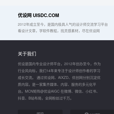
优设网 UISDC.COM
2012年成立至今，是国内极具人气的设计师交流学习平台
看设计文章，学软件教程，找灵感素材，尽在优设网
关于我们
优设是国内专业设计师平台，2012年创办至今，作为
行业风向标，我们14年来专注于设计师创作者的学习
成长交流。 通过优设网、AIXZD、优创网分别沉淀优
质内容。是一家集齐媒体、内容、服务的多元化平
台。MCN矩阵@优设AIGC 在微博、微信、小红书、
抖音、B站布局，全网粉丝过千万。