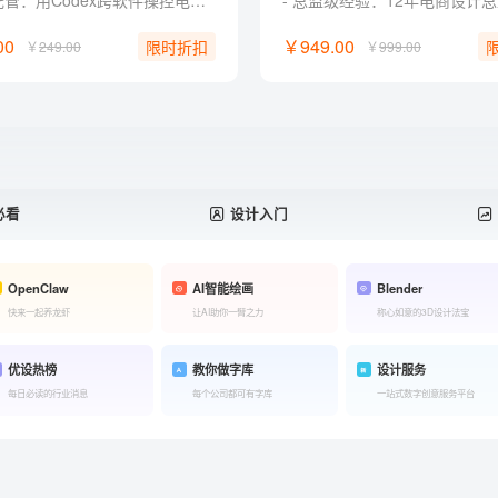
系统级托管：用Codex跨软件操控电脑，一键接管机械杂活。 零代码实战：命令Codex自制Web工具，普通人无痛跨界开发。 定制化外挂：训练Codex私有设计技能，自由组装商业提效流。 批量化出图：自制Canvas工具，一键打包合成商业延展图包。 独家福利： 附赠收录30+Skill 和 AI提示词典，可交互即开即用。
00
￥949.00
限时折扣
￥
249.00
￥
999.00
必看
设计入门
OpenClaw
AI智能绘画
Blender
快来一起养龙虾
让AI助你一臂之力
称心如意的3D设计法宝
优设热榜
教你做字库
设计服务
每日必读的行业消息
每个公司都可有字库
一站式数字创意服务平台