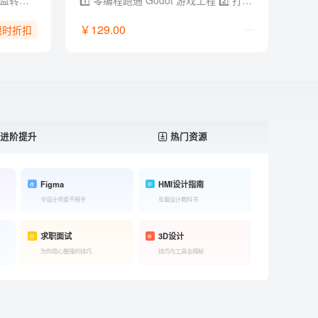
- 总监级经验：12年电商设计总监转型实战经验，拒绝堆砌参数，直击商用落地 - 黄金全链路：AI Agent x Skill × 工作流，打通（方法论 + 创意 + 视觉 + 电商全链路 + 求职作品集） - 提效流水线：定制流程 AI 加持，用提效批量化设计工具与方法实现能效翻倍 - 资源库更新：2026年电商/视觉/创作类 AI 工具与工作流资源库，持续更新迭代 - 独家福利：附赠 AI 提示词文档/说明书+作品集参考，支撑商业案例快速落地和求职晋升
1️⃣ 零编程跑通 Godot 游戏工程 2️⃣ 打通 GPT、即梦、Lovart、Codex、Godot 工具链 3️⃣ 把零散 AI 素材整合成可交互、可运行的游戏项目 4️⃣ 配套提示词、开发模板、skill 文档和学习群答疑
￥129.00
限时折扣
进阶提升
热门资源
Figma
HMI设计指南
令设计师爱不释手
车载设计教科书
求职面试
3D设计
为你用心整理的技巧
技巧与工具全揭秘