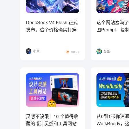
DeepSeek V4 Flash 正式
这个网站塞满了
发布，这个价格确实打穿
图Prompt，
了！
用！
小普
彭彭
AIGC
灵感不设限！10 个值得收
从0到1带你速
藏的设计灵感和工具网站
WorkBuddy