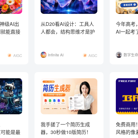
神级AI出
从D20看AI设计：工具人
今年高考
复制就能直接
人都会，结构思维才是护
AI一起
城河！
结果有点
Infinite AI
数字生
AIGC
AIGC
克
通
我手搓了一个简历生成
免费商用
，这可能是最
器，30秒做10版简历！
风格的像