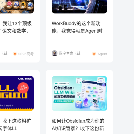
，我让12个顶级
WorkBuddy的这个新功
考了语文和数学，
能，我觉得就是Agent时
意外！
代的Office
命卡兹
数字生命卡兹
2026高考
Agent
克
！收下这款粗犷
如何让Obsidian成为你的
素字体LL
AI知识管家？收下这份新