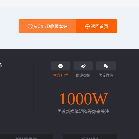
按Ctrl+D收藏本站
返回首页
务
官方社群
优设微博
优设微信
1000W
优设新媒体矩阵等你来关注