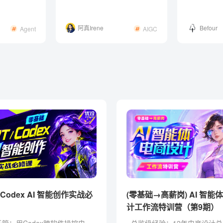
nt产品
Baguio
阿真Irene
Befour
Agent
AIGC
(零基础→高薪岗) AI 智能
计工作流特训营（第9期）