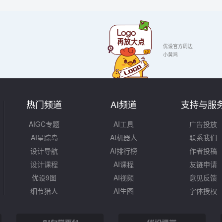
优设官方周边
小黄鸡
热门频道
AI频道
支持与服
AIGC专题
AI工具
广告投放
AI星踪岛
AI机器人
联系我们
设计导航
AI排行榜
作者投稿
设计课程
AI课程
友链申请
优设9图
AI视频
意见反馈
细节猎人
AI生图
字体授权