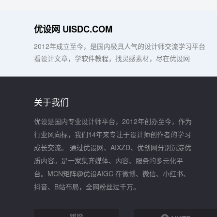
优设网 UISDC.COM
2012年成立至今，是国内极具人气的设计师交流学习平台
看设计文章，学软件教程，找灵感素材，尽在优设网
关于我们
优设是国内专业设计师平台，2012年创办至今，作为
行业风向标，我们14年来专注于设计师创作者的学习
成长交流。 通过优设网、AIXZD、优创网分别沉淀优
质内容。是一家集齐媒体、内容、服务的多元化平
台。MCN矩阵@优设AIGC 在微博、微信、小红书、
抖音、B站布局，全网粉丝过千万。