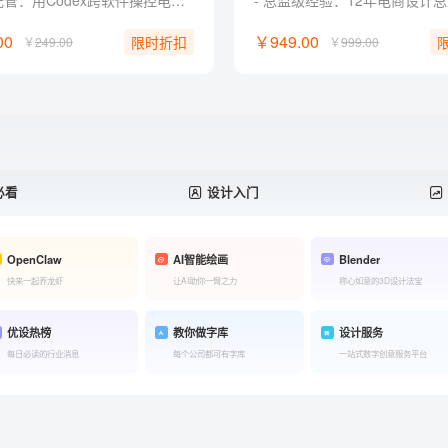
系统级托管：用Codex跨软件操控电脑，一键接管机械杂活。 零代码实战：命令Codex自制Web工具，普通人无痛跨界开发。 定制化外挂：训练Codex私有设计技能，自由组装商业提效流。 批量化出图：自制Canvas工具，一键打包合成商业延展图包。 独家福利： 附赠收录30+Skill 和 AI提示词典，可交互即开即用。
00
￥949.00
限时折扣
￥
249.00
￥
999.00
必看
设计入门
OpenClaw
AI智能绘画
Blender
快来一起养龙虾
让AI助你一臂之力
称心如意的3D设计法宝
优设热榜
教你做字库
设计服务
每日必读的行业消息
每个公司都可有字库
一站式数字创意服务平台