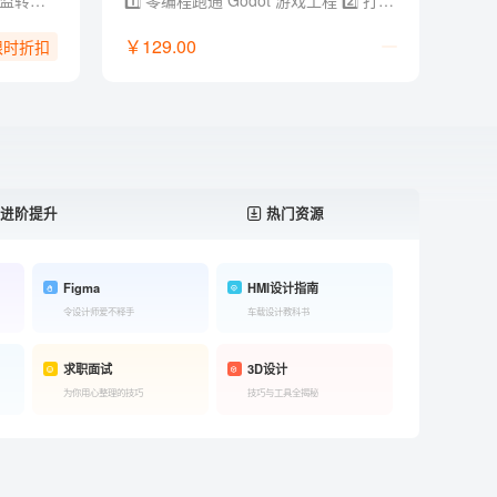
- 总监级经验：12年电商设计总监转型实战经验，拒绝堆砌参数，直击商用落地 - 黄金全链路：AI Agent x Skill × 工作流，打通（方法论 + 创意 + 视觉 + 电商全链路 + 求职作品集） - 提效流水线：定制流程 AI 加持，用提效批量化设计工具与方法实现能效翻倍 - 资源库更新：2026年电商/视觉/创作类 AI 工具与工作流资源库，持续更新迭代 - 独家福利：附赠 AI 提示词文档/说明书+作品集参考，支撑商业案例快速落地和求职晋升
1️⃣ 零编程跑通 Godot 游戏工程 2️⃣ 打通 GPT、即梦、Lovart、Codex、Godot 工具链 3️⃣ 把零散 AI 素材整合成可交互、可运行的游戏项目 4️⃣ 配套提示词、开发模板、skill 文档和学习群答疑
￥129.00
限时折扣
进阶提升
热门资源
Figma
HMI设计指南
令设计师爱不释手
车载设计教科书
求职面试
3D设计
为你用心整理的技巧
技巧与工具全揭秘