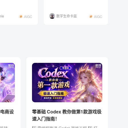
方案！
ie
数字生命卡兹
AIGC
AIGC
克
体电商设
零基础 Codex 教你做第1款游戏极
速入门指南！