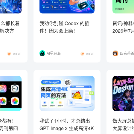
什么都长着
我劝你别碰 Codex 的插
资讯/神器
解决方
件！因为会上瘾！
2026年
波
AI星踪岛
四喜茶
AIGC
AIGC
全都有！
我试了1小时，才总结出
做大屏总
计周刊第四
GPT Image 2 生成高清4K
大屏设计