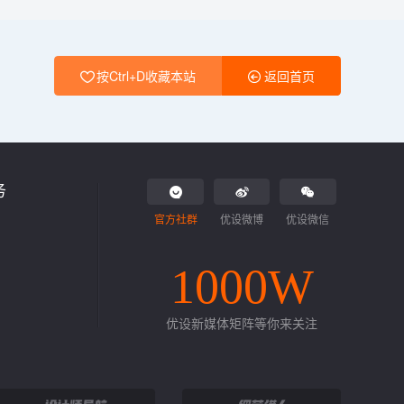
按Ctrl+D收藏本站
返回首页
务
官方社群
优设微博
优设微信
1000W
优设新媒体矩阵等你来关注