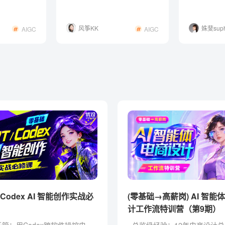
网页的方法！
风筝KK
姝斐suph
AIGC
AIGC
(零基础→高薪岗) AI 智能
计工作流特训营（第9期）