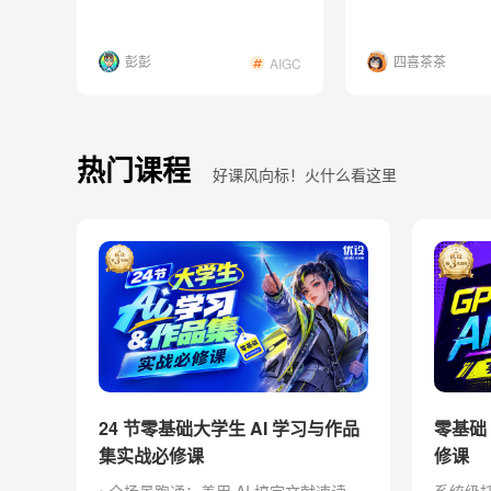
用！
波
彭彭
四喜茶茶
AIGC
热门课程
好课风向标！火什么看这里
24 节零基础大学生 AI 学习与作品
零基础 Codex AI 智能创作实战必
集实战必修课
修课