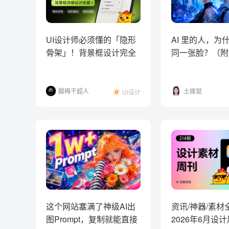
UI设计师必须懂的「隐形
AI 里的人，为
骨架」！背景框设计完全
同一张脸？（附
指南
法）
酸梅干超人
土拨鼠
UI设计
这个网站塞满了神级AI出
资讯/神器/素材
图Prompt，复制就能直接
2026年6月设