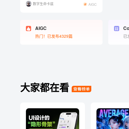
数字生命卡兹
AIGC
克
AIGC
Co
热门！已发布4329篇
已
大家都在看