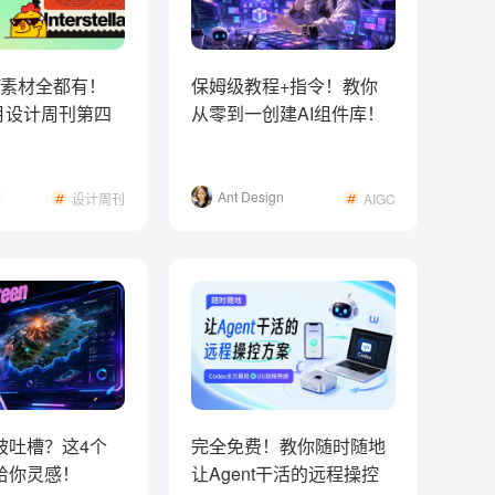
/素材全都有！
保姆级教程+指令！教你
7月设计周刊第四
从零到一创建AI组件库！
茶
Ant Design
设计周刊
AIGC
元尧
被吐槽？这4个
完全免费！教你随时随地
给你灵感！
让Agent干活的远程操控