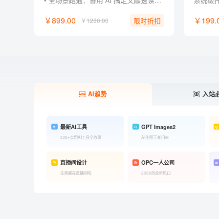
• 全场景跑通：善用 AI 搞定文献速读、课堂汇报、社团策划与作品集！ • 零经验门槛：零基础掌握主流 AI 工具玩法，轻松制作惊艳 AI 作品。 • 作品集打造：将作品与项目经历升级为作品集，直接用于简历与面试！ • 创作超能力：不被专业束缚， 掌握先进 AI 工作流，成为独立内容创作者！ • 独家福利：附赠提示词指令包、PPT 排版框架、案例模板与面试自述话术。
￥899.00
￥199.
限时折扣
￥
1280.00
AI趋势
入站
最新AI工具
GPT Images2
300+实用AI工具全收录
AI生图王者归来
直播间设计
OPC一人公司
生意都在直播间啦
2026创业新风口