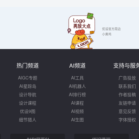
优设官方周边
小黄鸡
热门频道
AI频道
支持与服
AIGC专题
AI工具
广告投放
AI星踪岛
AI机器人
联系我们
设计导航
AI排行榜
作者投稿
设计课程
AI课程
友链申请
优设9图
AI视频
意见反馈
细节猎人
AI生图
字体授权