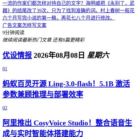
一流的作家们都怎样对待自己的文字？海明威把《永别了，武
器》的结尾改了39次，只为了找到准确的词。村上春树一般花
六个月写完小说的第一稿，再花七八个月进行修改。
广告文案
怎样写文案
9分钟阅读
继续阅读最新热门文章
还有8篇更精彩
优设情报
2026年08月08日
星期六
01
蚂蚁百灵开源 Ling-3.0-flash！5.1B 激活
参数兼顾推理与部署效率
02
阿里推出 CosyVoice Studio！整合语音生
成与实时智能体搭建能力