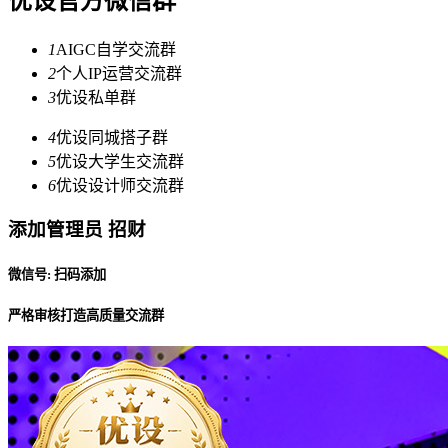
优设官方微信群
1
AIGC自学交流群
2
个人IP运营交流群
3
优设私单群
4
优设同城搭子群
5
优设大学生交流群
6
优设设计师交流群
添加管理员 招财
微信号: 扫码添加
严格审核打造高质量交流群