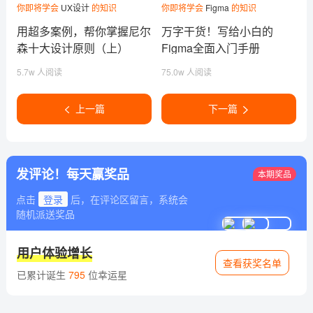
你即将学会
UX设计
的知识
你即将学会
Figma
的知识
用超多案例，帮你掌握尼尔
万字干货！写给小白的
森十大设计原则（上）
Figma全面入门手册
5.7w 人阅读
75.0w 人阅读
上一篇
下一篇
发评论！每天赢奖品
本期奖品
点击
登录
后，在评论区留言，系统会
随机派送奖品
用户体验增长
查看获奖名单
已累计诞生
795
位幸运星