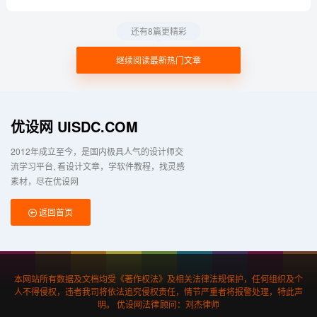
还有8篇更精彩
继续阅读最新热门文章
优设网 UISDC.COM
2012年成立至今，是国内极具人气的设计师交
流学习平台
看设计文章，学软件教程，找灵感
素材，尽在优设网
返回首页
本网站所有数据及文档均受《著作权法》及相关法律法规保护，任何组织及个
人不得侵权，违者我司将依法追究侵权责任，情节严重者将报警处理，特此声
明。 优设网法律顾问：刘杰律师