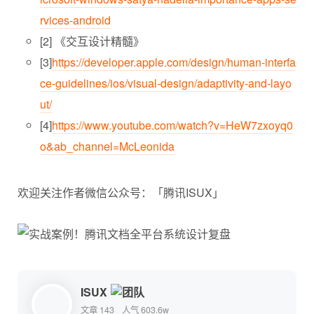
rvices-android
[2] 《交互设计精髓》
[3]
https://developer.apple.com/design/human-interfa
ce-guidelines/ios/visual-design/adaptivity-and-layo
ut/
[4]
https://www.youtube.com/watch?v=HeW7zxoyq0
o&ab_channel=McLeonida
欢迎关注作者微信公众号：「腾讯ISUX」
ISUX
文章 143
人气 603.6w