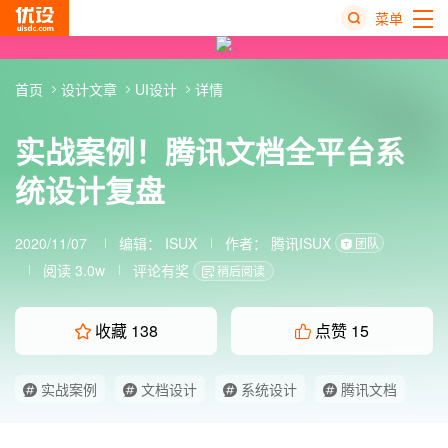
菜单
热
首页
设计文章
UI设计
详情
搜
榜
实战案例！腾讯文档全平台系
统设计复盘
2020/11/07
编辑：
ISUX
作者：
腾讯ISUX
团队
阅读 3.0w
评论有奖
稍后阅读
收藏
138
点赞
15
实战案例
文档设计
系统设计
腾讯文档
腾讯设计
设计实战