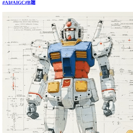
#
AI
#
AIGC
#
B端