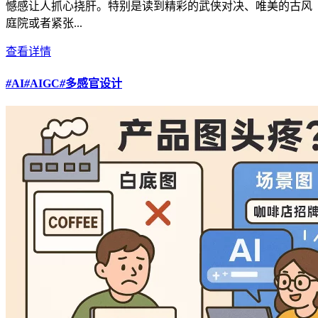
憾感让人抓心挠肝。特别是读到精彩的武侠对决、唯美的古风
庭院或者紧张...
查看详情
#
AI
#
AIGC
#
多感官设计