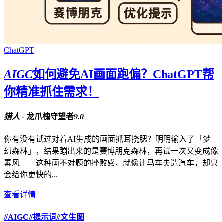
ChatGPT
AIGC
如何避免AI画面跑偏？ChatGPT帮
你精准抓住需求！
猎人 -
龙爪槐守望者
9.0
你有没有试过对着AI生成的画面抓耳挠腮？明明输入了「梦
幻森林」，结果蹦出来的是赛博朋克森林，再试一次又变成像
素风——这种画不对题的挫败感，就像让马车夫造汽车，却只
会给你更快的...
查看详情
#
AIGC
#
提示词
#
文生图