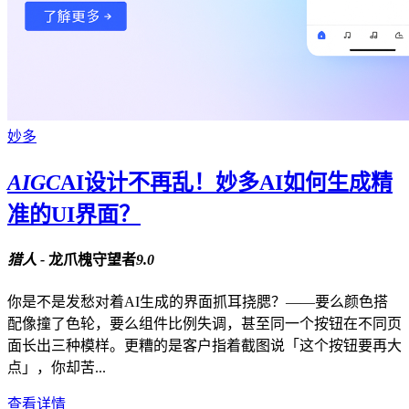
妙多
AIGC
AI设计不再乱！妙多AI如何生成精
准的UI界面？
猎人 -
龙爪槐守望者
9.0
你是不是发愁对着AI生成的界面抓耳挠腮？——要么颜色搭
配像撞了色轮，要么组件比例失调，甚至同一个按钮在不同页
面长出三种模样。更糟的是客户指着截图说「这个按钮要再大
点」，你却苦...
查看详情