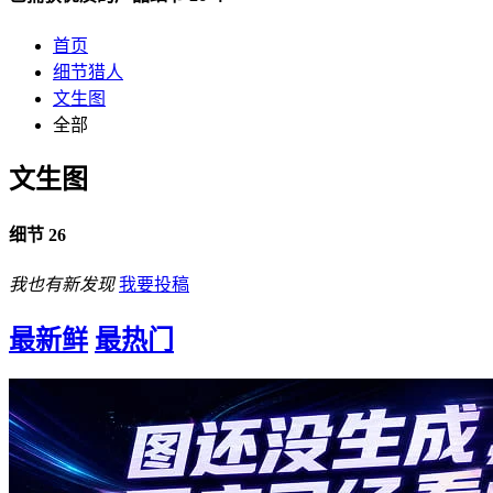
首页
细节猎人
文生图
全部
文生图
细节 26
我也有新发现
我要投稿
最新鲜
最热门