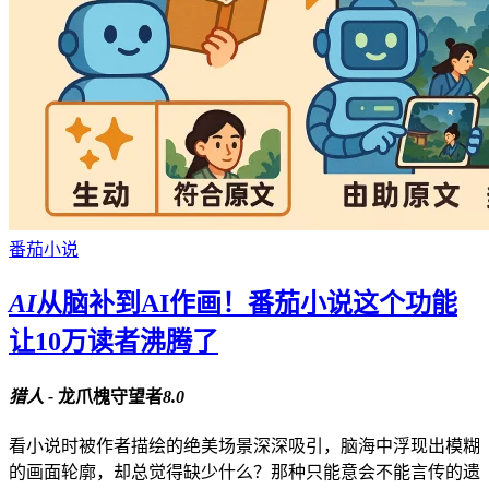
番茄小说
AI
从脑补到AI作画！番茄小说这个功能
让10万读者沸腾了
猎人 -
龙爪槐守望者
8.0
看小说时被作者描绘的绝美场景深深吸引，脑海中浮现出模糊
的画面轮廓，却总觉得缺少什么？那种只能意会不能言传的遗