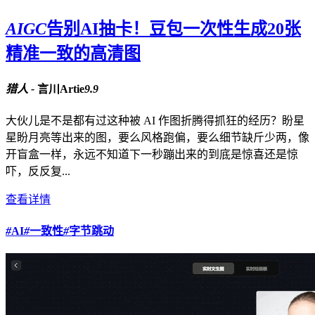
AIGC
告别AI抽卡！豆包一次性生成20张
精准一致的高清图
猎人 -
言川Artie
9.9
大伙儿是不是都有过这种被 AI 作图折腾得抓狂的经历？盼星
星盼月亮等出来的图，要么风格跑偏，要么细节缺斤少两，像
开盲盒一样，永远不知道下一秒蹦出来的到底是惊喜还是惊
吓，反反复...
查看详情
#
AI
#
一致性
#
字节跳动