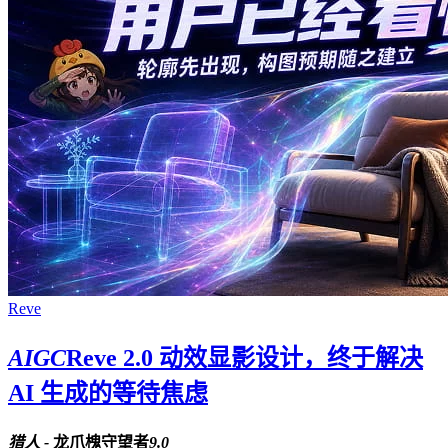
Reve
AIGC
Reve 2.0 动效显影设计，终于解决
AI 生成的等待焦虑
猎人 -
龙爪槐守望者
9.0