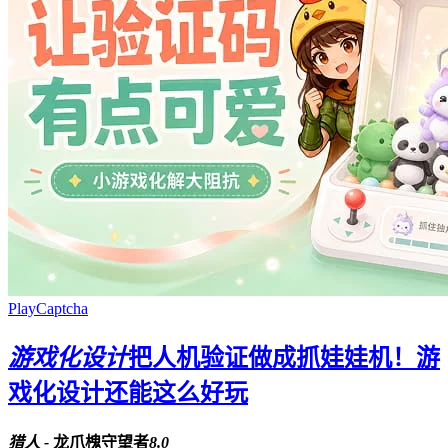
PlayCaptcha
游戏化设计
把人机验证做成抓娃娃机！游
戏化设计还能这么好玩
猎人 -
龙爪槐守望者
8.0