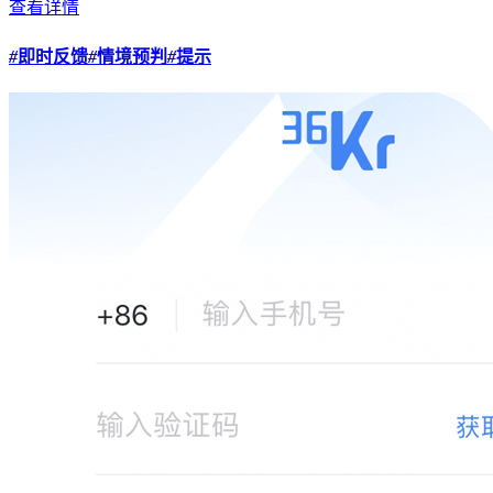
查看详情
#
即时反馈
#
情境预判
#
提示