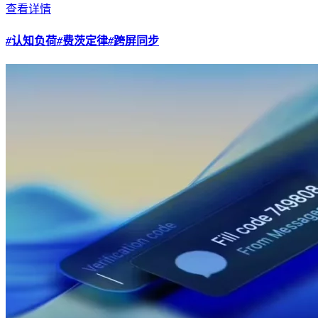
查看详情
#
认知负荷
#
费茨定律
#
跨屏同步