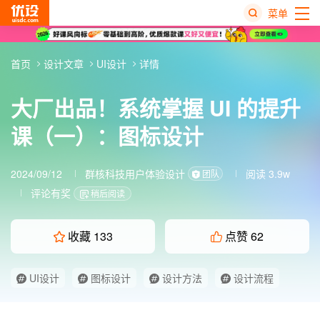
菜单
热
首页
设计文章
UI设计
详情
搜
榜
大厂出品！系统掌握 UI 的提升
课（一）：图标设计
2024/09/12
群核科技用户体验设计
阅读 3.9w
团队
评论有奖
稍后阅读
收藏
133
点赞
62
UI设计
图标设计
设计方法
设计流程